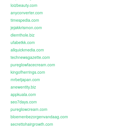
loizbeauty.com
anyconverter.com
timespedia.com
jejakkrismon.com
diemthole.biz
ufabetkk.com
allquickmedia.com
technewsgazette.com
pureglowfacecream.com
kingofherrings.com
mrbetjapan.com
anewentity.biz
appkuala.com
seo7days.com
pureglowcream.com
bloemenbezorgenvandaag.com
secrettohairgrowth.com