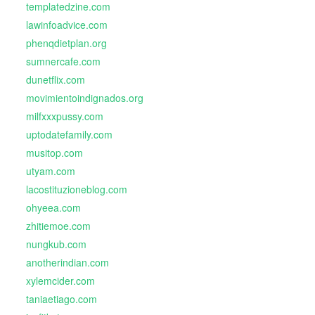
templatedzine.com
lawinfoadvice.com
phenqdietplan.org
sumnercafe.com
dunetflix.com
movimientoindignados.org
milfxxxpussy.com
uptodatefamily.com
musitop.com
utyam.com
lacostituzioneblog.com
ohyeea.com
zhitiemoe.com
nungkub.com
anotherindian.com
xylemcider.com
taniaetiago.com