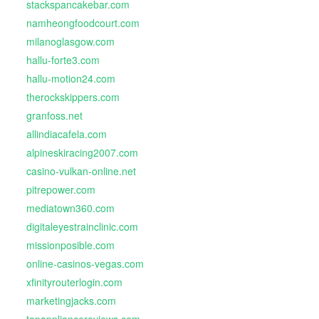
stackspancakebar.com
namheongfoodcourt.com
milanoglasgow.com
hallu-forte3.com
hallu-motion24.com
therockskippers.com
granfoss.net
allindiacafela.com
alpineskiracing2007.com
casino-vulkan-online.net
pitrepower.com
mediatown360.com
digitaleyestrainclinic.com
missionposible.com
online-casinos-vegas.com
xfinityrouterlogin.com
marketingjacks.com
topappliancereviews.com