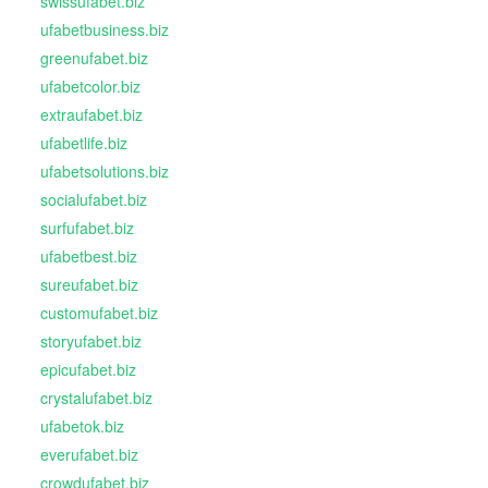
swissufabet.biz
ufabetbusiness.biz
greenufabet.biz
ufabetcolor.biz
extraufabet.biz
ufabetlife.biz
ufabetsolutions.biz
socialufabet.biz
surfufabet.biz
ufabetbest.biz
sureufabet.biz
customufabet.biz
storyufabet.biz
epicufabet.biz
crystalufabet.biz
ufabetok.biz
everufabet.biz
crowdufabet.biz