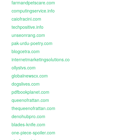
farmandpetscare.com
computingservice.info
caiofracini.com
techpositive.info
unseonrang.com
pak-urdu-poetry.com
blogcetra.com
internetmarketingsolutions.co
ollystvs.com
globalnewscx.com
dogslives.com
pdfbookplanet.com
queenofrattan.com
thequeenofrattan.com
denohubpro.com
blades-knife.com
one-piece-spoiler.com