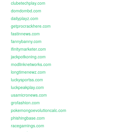
clubetechplay.com
domdombd.com
dailyplayz.com
getprocrackhere.com
fastinnews.com
fannybanny.com
ifinitymarketer.com
jackpotkoning.com
modlinknetworks.com
longtimenewz.com
luckysportss.com
luckpeakplay.com
usamicronews.com
grofashion.com
pokemongoevolutioncalc.com
phishingbase.com
racegamings.com