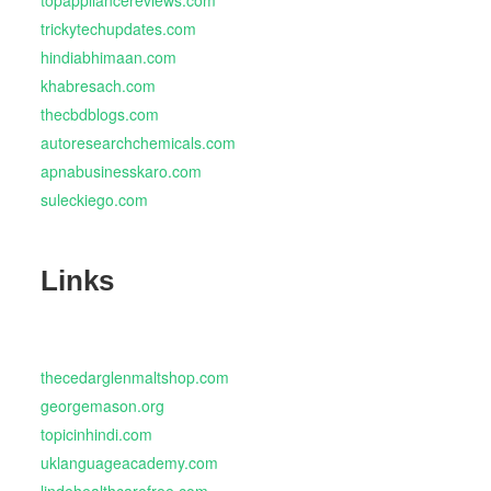
trickytechupdates.com
hindiabhimaan.com
khabresach.com
thecbdblogs.com
autoresearchchemicals.com
apnabusinesskaro.com
suleckiego.com
Links
thecedarglenmaltshop.com
georgemason.org
topicinhindi.com
uklanguageacademy.com