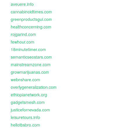
aveuere.info
cannabinoidtimes.com
greenproductsgui.com
healthconcerning.com
rojgarind.com
fewhour.com
18minutetimer.com
semanticseostars.com
mainstreamzone.com
growmarijuanas.com
webnshare.com
overlygeneralization.com
ethiopianetwork.org
gadgetsmesh.com
justicefornevada.com
leisuretours.info
hellotbsbro.com