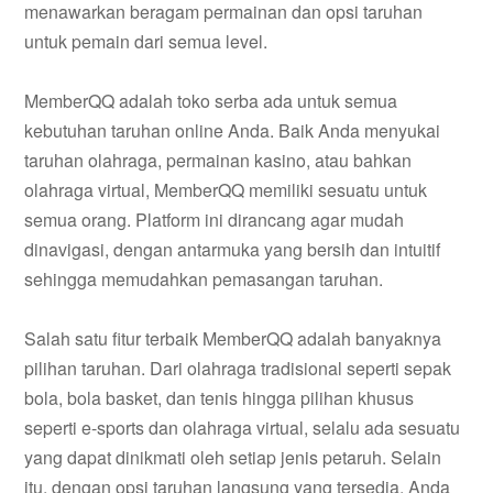
menawarkan beragam permainan dan opsi taruhan
untuk pemain dari semua level.
MemberQQ adalah toko serba ada untuk semua
kebutuhan taruhan online Anda. Baik Anda menyukai
taruhan olahraga, permainan kasino, atau bahkan
olahraga virtual, MemberQQ memiliki sesuatu untuk
semua orang. Platform ini dirancang agar mudah
dinavigasi, dengan antarmuka yang bersih dan intuitif
sehingga memudahkan pemasangan taruhan.
Salah satu fitur terbaik MemberQQ adalah banyaknya
pilihan taruhan. Dari olahraga tradisional seperti sepak
bola, bola basket, dan tenis hingga pilihan khusus
seperti e-sports dan olahraga virtual, selalu ada sesuatu
yang dapat dinikmati oleh setiap jenis petaruh. Selain
itu, dengan opsi taruhan langsung yang tersedia, Anda