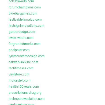
celestia-arts.com
forumchampions.com
bluebargames.com
festivaldelamalou.com
firstsigninnovations.com
garberdodge.com
swim-wears.com
forgrantedmedia.com
peolpstar.com
tylerscustomdesign.com
carworksonline.com
techtimesss.com
virylstore.com
motorstell.com
health150years.com
prescriptions-drug.org
technocrewsolution.com
viraltokvibes.com