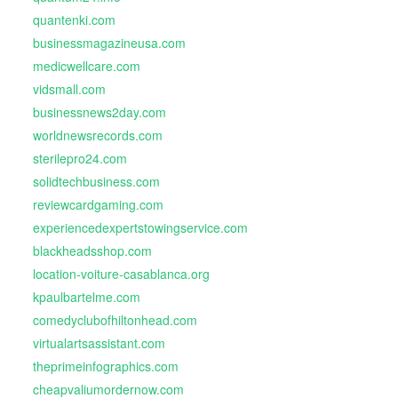
quantenki.com
businessmagazineusa.com
medicwellcare.com
vidsmall.com
businessnews2day.com
worldnewsrecords.com
sterilepro24.com
solidtechbusiness.com
reviewcardgaming.com
experiencedexpertstowingservice.com
blackheadsshop.com
location-voiture-casablanca.org
kpaulbartelme.com
comedyclubofhiltonhead.com
virtualartsassistant.com
theprimeinfographics.com
cheapvaliumordernow.com