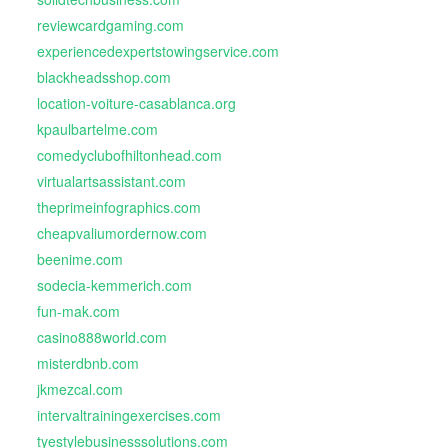
reviewcardgaming.com
experiencedexpertstowingservice.com
blackheadsshop.com
location-voiture-casablanca.org
kpaulbartelme.com
comedyclubofhiltonhead.com
virtualartsassistant.com
theprimeinfographics.com
cheapvaliumordernow.com
beenime.com
sodecia-kemmerich.com
fun-mak.com
casino888world.com
misterdbnb.com
jkmezcal.com
intervaltrainingexercises.com
tyestylebusinesssolutions.com