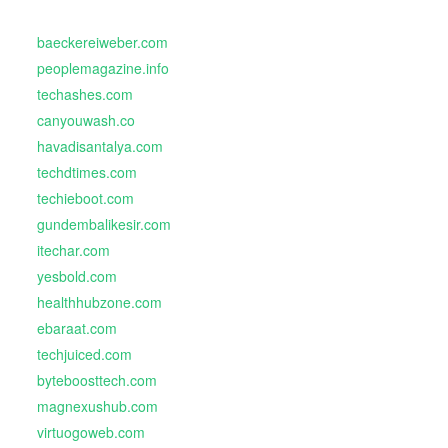
baeckereiweber.com
peoplemagazine.info
techashes.com
canyouwash.co
havadisantalya.com
techdtimes.com
techieboot.com
gundembalikesir.com
itechar.com
yesbold.com
healthhubzone.com
ebaraat.com
techjuiced.com
byteboosttech.com
magnexushub.com
virtuogoweb.com