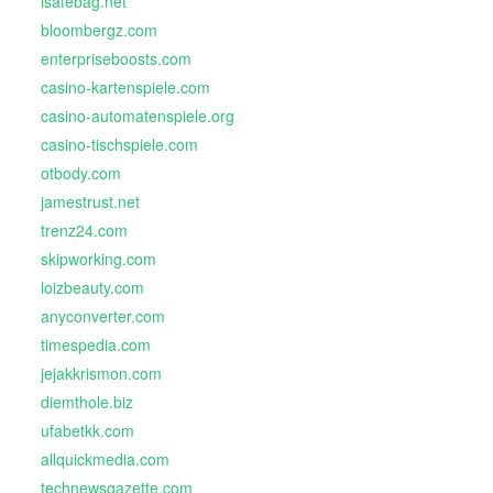
isafebag.net
bloombergz.com
enterpriseboosts.com
casino-kartenspiele.com
casino-automatenspiele.org
casino-tischspiele.com
otbody.com
jamestrust.net
trenz24.com
skipworking.com
loizbeauty.com
anyconverter.com
timespedia.com
jejakkrismon.com
diemthole.biz
ufabetkk.com
allquickmedia.com
technewsgazette.com