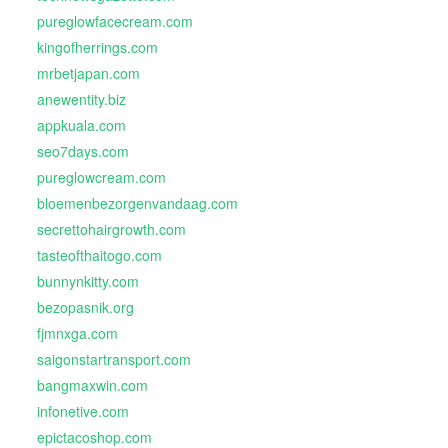
pureglowfacecream.com
kingofherrings.com
mrbetjapan.com
anewentity.biz
appkuala.com
seo7days.com
pureglowcream.com
bloemenbezorgenvandaag.com
secrettohairgrowth.com
tasteofthaitogo.com
bunnynkitty.com
bezopasnik.org
fjmnxga.com
saigonstartransport.com
bangmaxwin.com
infonetive.com
epictacoshop.com