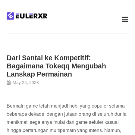
Skip
to
content
Dari Santai ke Kompetitif:
Bagaimana Tokeqq Mengubah
Lanskap Permainan
May 25, 2026
Bermain game telah menjadi hobi yang populer selama
beberapa dekade, dengan jutaan orang di seluruh dunia
menikmati segalanya mulai dari game seluler kasual
hingga pertarungan multipemain yang intens. Namun,