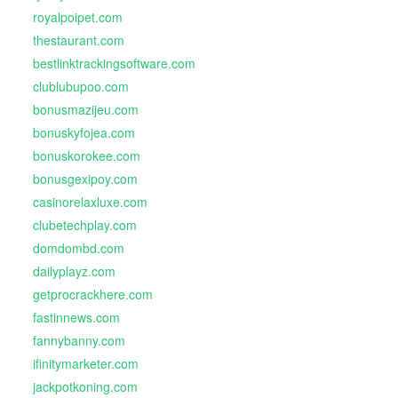
royalpoipet.com
thestaurant.com
bestlinktrackingsoftware.com
clublubupoo.com
bonusmazijeu.com
bonuskyfojea.com
bonuskorokee.com
bonusgexipoy.com
casinorelaxluxe.com
clubetechplay.com
domdombd.com
dailyplayz.com
getprocrackhere.com
fastinnews.com
fannybanny.com
ifinitymarketer.com
jackpotkoning.com