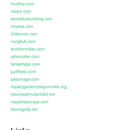
musitop.com
utyam.com
lacostituzioneblog.com
ohyeea.com
zhitiemoe.com
nungkub.com
anotherindian.com
xylemcider.com
taniaetiago.com
juzfitketo.com
pasomaga.com
impactgardencbdgummies.org
naturesstimulantcbd.net
nopalinaeuropa.com
biomagnify.net