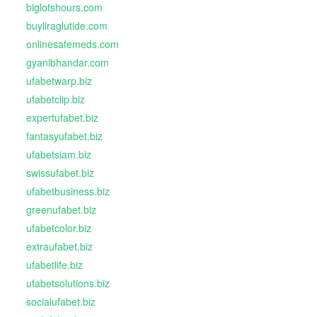
biglotshours.com
buyliraglutide.com
onlinesafemeds.com
gyanibhandar.com
ufabetwarp.biz
ufabetclip.biz
expertufabet.biz
fantasyufabet.biz
ufabetsiam.biz
swissufabet.biz
ufabetbusiness.biz
greenufabet.biz
ufabetcolor.biz
extraufabet.biz
ufabetlife.biz
ufabetsolutions.biz
socialufabet.biz