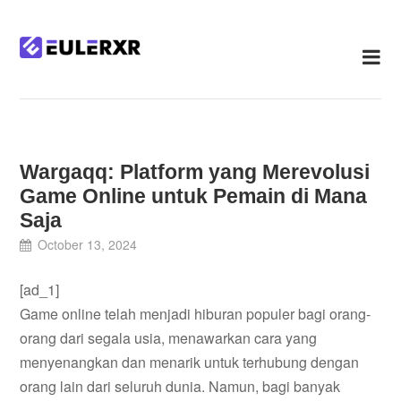
Skip
to
content
Wargaqq: Platform yang Merevolusi
Game Online untuk Pemain di Mana
Saja
October 13, 2024
[ad_1]
Game online telah menjadi hiburan populer bagi orang-
orang dari segala usia, menawarkan cara yang
menyenangkan dan menarik untuk terhubung dengan
orang lain dari seluruh dunia. Namun, bagi banyak