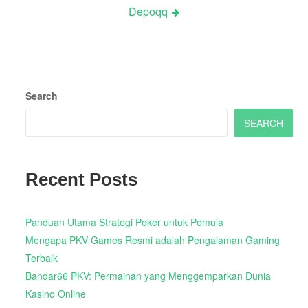
navigation
Depoqq
Search
SEARCH
Recent Posts
Panduan Utama Strategi Poker untuk Pemula
Mengapa PKV Games Resmi adalah Pengalaman Gaming
Terbaik
Bandar66 PKV: Permainan yang Menggemparkan Dunia
Kasino Online