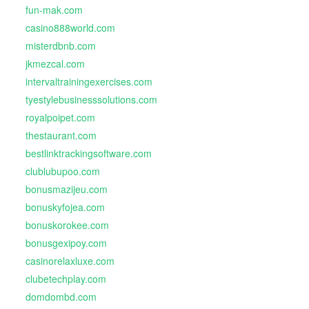
fun-mak.com
casino888world.com
misterdbnb.com
jkmezcal.com
intervaltrainingexercises.com
tyestylebusinesssolutions.com
royalpoipet.com
thestaurant.com
bestlinktrackingsoftware.com
clublubupoo.com
bonusmazijeu.com
bonuskyfojea.com
bonuskorokee.com
bonusgexipoy.com
casinorelaxluxe.com
clubetechplay.com
domdombd.com