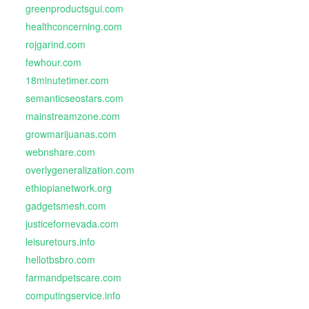
greenproductsgui.com
healthconcerning.com
rojgarind.com
fewhour.com
18minutetimer.com
semanticseostars.com
mainstreamzone.com
growmarijuanas.com
webnshare.com
overlygeneralization.com
ethiopianetwork.org
gadgetsmesh.com
justicefornevada.com
leisuretours.info
hellotbsbro.com
farmandpetscare.com
computingservice.info