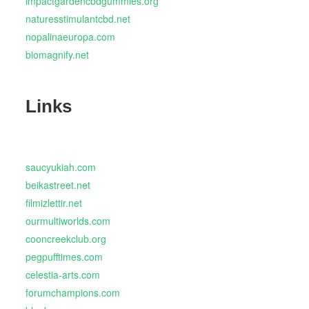
impactgardencbdgummies.org
naturesstimulantcbd.net
nopalinaeuropa.com
biomagnify.net
Links
saucyukiah.com
beikastreet.net
filmizlettir.net
ourmultiworlds.com
cooncreekclub.org
pegpufftimes.com
celestia-arts.com
forumchampions.com