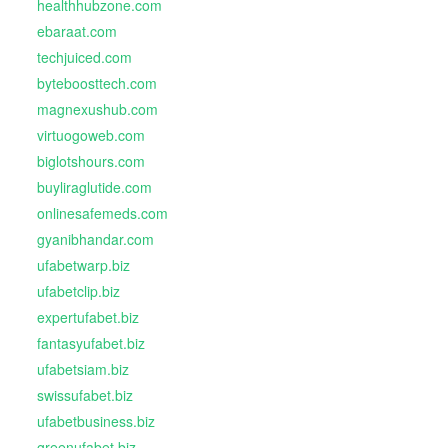
healthhubzone.com
ebaraat.com
techjuiced.com
byteboosttech.com
magnexushub.com
virtuogoweb.com
biglotshours.com
buyliraglutide.com
onlinesafemeds.com
gyanibhandar.com
ufabetwarp.biz
ufabetclip.biz
expertufabet.biz
fantasyufabet.biz
ufabetsiam.biz
swissufabet.biz
ufabetbusiness.biz
greenufabet.biz