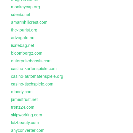
monkeycap.org
sdenix.net
amarinhillcrest.com
the-tourist.org
advogato.net
isafebag.net
bloombergz.com
enterpriseboosts.com
casino-kartenspiele.com
casino-automatenspiele.org
casino-tischspiele.com
otbody.com
jamestrust.net
trenz24.com
skipworking.com
loizbeauty.com
anyconverter.com