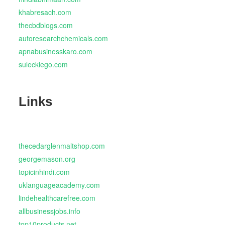
khabresach.com
thecbdblogs.com
autoresearchchemicals.com
apnabusinesskaro.com
suleckiego.com
Links
thecedarglenmaltshop.com
georgemason.org
topicinhindi.com
uklanguageacademy.com
lindehealthcarefree.com
allbusinessjobs.info
top10products.net