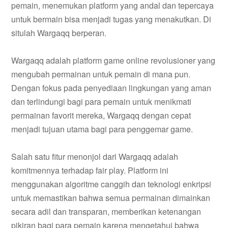
pemain, menemukan platform yang andal dan tepercaya
untuk bermain bisa menjadi tugas yang menakutkan. Di
situlah Wargaqq berperan.
Wargaqq adalah platform game online revolusioner yang
mengubah permainan untuk pemain di mana pun.
Dengan fokus pada penyediaan lingkungan yang aman
dan terlindungi bagi para pemain untuk menikmati
permainan favorit mereka, Wargaqq dengan cepat
menjadi tujuan utama bagi para penggemar game.
Salah satu fitur menonjol dari Wargaqq adalah
komitmennya terhadap fair play. Platform ini
menggunakan algoritme canggih dan teknologi enkripsi
untuk memastikan bahwa semua permainan dimainkan
secara adil dan transparan, memberikan ketenangan
pikiran bagi para pemain karena mengetahui bahwa