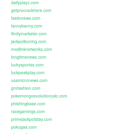
dailyplayz.com
getprocrackhere.com
fastinnews.com
fannybanny.com
ifinitymarketer.com
jackpotkoning.com
modlinknetworks.com
longtimenewz.com
luckysportss.com
luckpeakplay.com
usamicronews.com
grofashion.com
pokemongoevolutioncalc.com
phishingbase.com
racegamings.com
primejackpotstay.com
pokugaa.com