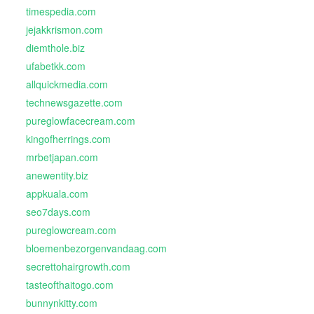
timespedia.com
jejakkrismon.com
diemthole.biz
ufabetkk.com
allquickmedia.com
technewsgazette.com
pureglowfacecream.com
kingofherrings.com
mrbetjapan.com
anewentity.biz
appkuala.com
seo7days.com
pureglowcream.com
bloemenbezorgenvandaag.com
secrettohairgrowth.com
tasteofthaitogo.com
bunnynkitty.com