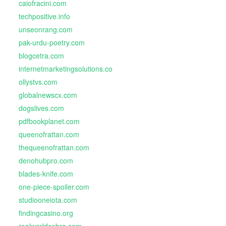
caiofracini.com
techpositive.info
unseonrang.com
pak-urdu-poetry.com
blogcetra.com
internetmarketingsolutions.co
ollystvs.com
globalnewscx.com
dogslives.com
pdfbookplanet.com
queenofrattan.com
thequeenofrattan.com
denohubpro.com
blades-knife.com
one-piece-spoiler.com
studiooneiota.com
findingcasino.org