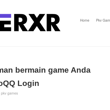
Home
Pkv Ga
aman bermain game Anda
oQQ Login
pkv games