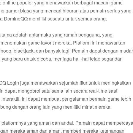
e online populer yang menawarkan berbagai macam game
ng gamer biasa yang mencari hiburan atau pemain serius yang
ama DominoQQ memiliki sesuatu untuk semua orang.
Q utama adalah antarmuka yang ramah pengguna, yang
menemukan game favorit mereka. Platform ini menawarkan
inoqq, blackjack, dan banyak lagi. Pemain dapat dengan muda
yang baru untuk dicoba, menjaga hal -hal tetap segar dan
QQ Login juga menawarkan sejumlah fitur untuk meningkatkan
 dapat mengobrol satu sama lain secara real-time saat
 interaktif. Ini dapat membuat pengalaman bermain game lebih
ng dengan orang lain yang memiliki minat mereka.
ah platformnya yang aman dan andal. Pemain dapat mempercaya
uangan mereka aman dan aman, memberi mereka ketenangan