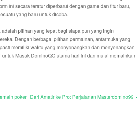
form ini secara teratur diperbarui dengan game dan fitur baru,
esuatu yang baru untuk dicoba.
dalah pilihan yang tepat bagi siapa pun yang ingin
eka. Dengan berbagai pilihan permainan, antarmuka yang
ain pasti memiliki waktu yang menyenangkan dan menyenangkan
ar untuk Masuk DominoQQ utama hari ini dan mulai memainkan
emain poker
Dari Amatir ke Pro: Perjalanan Masterdomino99