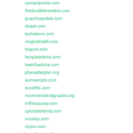
carcarepoints.com
thedoodlebreeders.com
grupohugodias.com
deqair.com
techsilvers.com
ningkatinskill.com
fivsport.com
templatedzine.com
lawinfoadvice.com
phenqdietplan.org
sumnercafe.com
dunetflix.com
movimientoindignados.org
milfxxxpussy.com
uptodatefamily.com
musitop.com
utyam.com