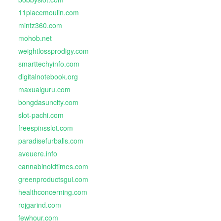
11placemoulin.com
mintz360.com
mohob.net
weightlossprodigy.com
smarttechyinfo.com
digitalnotebook.org
maxualguru.com
bongdasuncity.com
slot-pachi.com
freespinsslot.com
paradisefurballs.com
aveuere.info
cannabinoidtimes.com
greenproductsgui.com
healthconcerning.com
rojgarind.com
fewhour.com