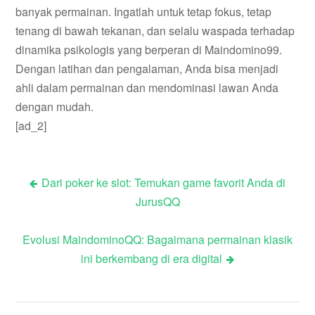
banyak permainan. Ingatlah untuk tetap fokus, tetap
tenang di bawah tekanan, dan selalu waspada terhadap
dinamika psikologis yang berperan di Maindomino99.
Dengan latihan dan pengalaman, Anda bisa menjadi
ahli dalam permainan dan mendominasi lawan Anda
dengan mudah.
[ad_2]
Dari poker ke slot: Temukan game favorit Anda di
Post
JurusQQ
navigation
Evolusi MaindominoQQ: Bagaimana permainan klasik
ini berkembang di era digital