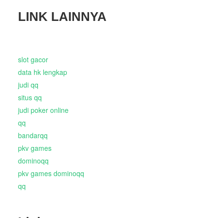
LINK LAINNYA
slot gacor
data hk lengkap
judi qq
situs qq
judi poker online
qq
bandarqq
pkv games
dominoqq
pkv games dominoqq
qq