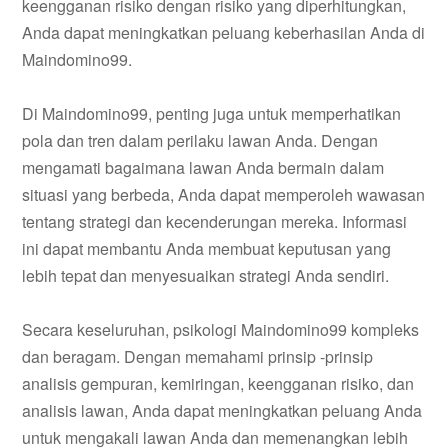
keengganan risiko dengan risiko yang diperhitungkan,
Anda dapat meningkatkan peluang keberhasilan Anda di
Maindomino99.
Di Maindomino99, penting juga untuk memperhatikan
pola dan tren dalam perilaku lawan Anda. Dengan
mengamati bagaimana lawan Anda bermain dalam
situasi yang berbeda, Anda dapat memperoleh wawasan
tentang strategi dan kecenderungan mereka. Informasi
ini dapat membantu Anda membuat keputusan yang
lebih tepat dan menyesuaikan strategi Anda sendiri.
Secara keseluruhan, psikologi Maindomino99 kompleks
dan beragam. Dengan memahami prinsip -prinsip
analisis gempuran, kemiringan, keengganan risiko, dan
analisis lawan, Anda dapat meningkatkan peluang Anda
untuk mengakali lawan Anda dan memenangkan lebih