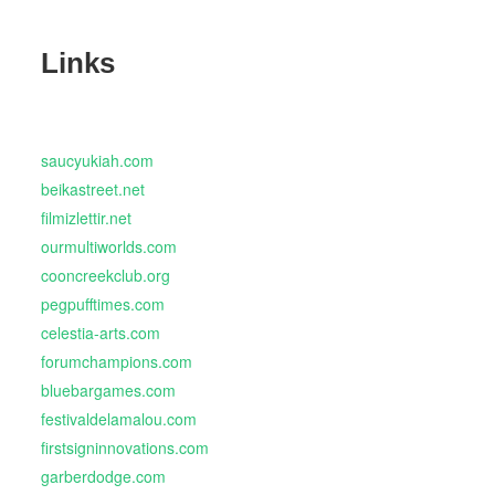
Links
saucyukiah.com
beikastreet.net
filmizlettir.net
ourmultiworlds.com
cooncreekclub.org
pegpufftimes.com
celestia-arts.com
forumchampions.com
bluebargames.com
festivaldelamalou.com
firstsigninnovations.com
garberdodge.com