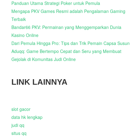
Panduan Utama Strategi Poker untuk Pemula
Mengapa PKV Games Resmi adalah Pengalaman Gaming
Terbaik
Bandar66 PKV: Permainan yang Menggemparkan Dunia
Kasino Online
Dari Pemula Hingga Pro: Tips dan Trik Pemain Capsa Susun
Aduqq: Game Bertempo Cepat dan Seru yang Membuat
Gejolak di Komunitas Judi Online
LINK LAINNYA
slot gacor
data hk lengkap
judi qq
situs qq