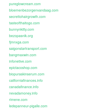
pureglowcream.com
bloemenbezorgenvandaag.com
secrettohairgrowth.com
tasteofthaitogo.com
bunnynkitty.com
bezopasnik.org
fjmnxga.com
saigonstartransport.com
bangmaxwin.com
infonetive.com
epictacoshop.com
biopuraskinserum.com
californiafinances.info
canadafinance.info
nevadamoney.info
rimene.com
ledepanneur-pigalle.com