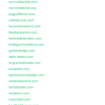
ourmultiworlds.com
cooncreekclub.org
pegpufftimes.com
celestia-arts.com
forumchampions.com
bluebargames.com
festivaldelamalou.com
firstsigninnovations.com
garberdodge.com
swim-wears.com
forgrantedmedia.com
peolpstar.com
tylerscustomdesign.com
carworksonline.com
techtimesss.com
virylstore.com
motorstell.com