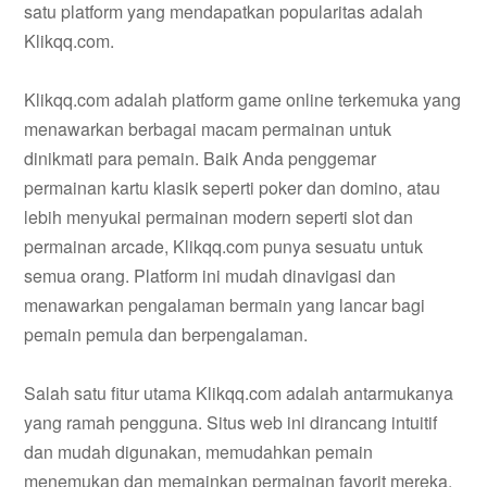
satu platform yang mendapatkan popularitas adalah
Klikqq.com.
Klikqq.com adalah platform game online terkemuka yang
menawarkan berbagai macam permainan untuk
dinikmati para pemain. Baik Anda penggemar
permainan kartu klasik seperti poker dan domino, atau
lebih menyukai permainan modern seperti slot dan
permainan arcade, Klikqq.com punya sesuatu untuk
semua orang. Platform ini mudah dinavigasi dan
menawarkan pengalaman bermain yang lancar bagi
pemain pemula dan berpengalaman.
Salah satu fitur utama Klikqq.com adalah antarmukanya
yang ramah pengguna. Situs web ini dirancang intuitif
dan mudah digunakan, memudahkan pemain
menemukan dan memainkan permainan favorit mereka.