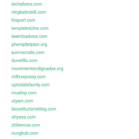
techsilvers.com
ningkatinskill.com
fivsport.com
templatedzine.com
lawinfoadvice.com
phenqdietplan.org
sumnercafe.com
dunetflix.com
movimientoindignados.org
milfxxxpussy.com
uptodatefamily.com
musitop.com
utyam.com
lacostituzioneblog.com
ohyeea.com
zhitiemoe.com
nungkub.com