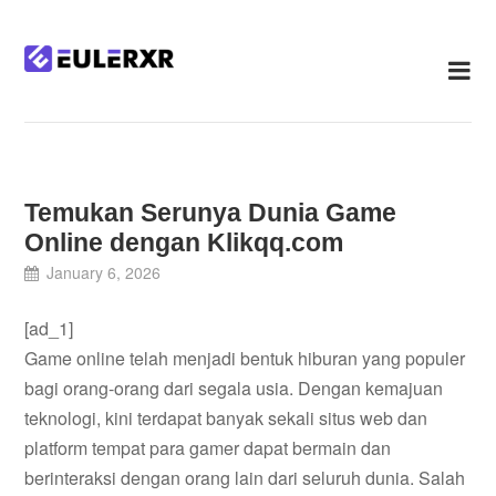
Skip
to
content
Temukan Serunya Dunia Game
Online dengan Klikqq.com
January 6, 2026
[ad_1]
Game online telah menjadi bentuk hiburan yang populer
bagi orang-orang dari segala usia. Dengan kemajuan
teknologi, kini terdapat banyak sekali situs web dan
platform tempat para gamer dapat bermain dan
berinteraksi dengan orang lain dari seluruh dunia. Salah