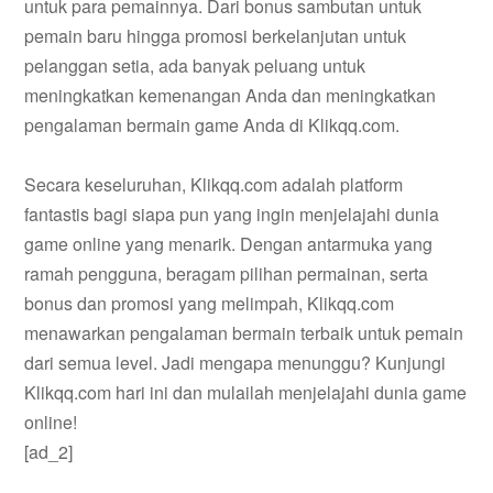
untuk para pemainnya. Dari bonus sambutan untuk
pemain baru hingga promosi berkelanjutan untuk
pelanggan setia, ada banyak peluang untuk
meningkatkan kemenangan Anda dan meningkatkan
pengalaman bermain game Anda di Klikqq.com.
Secara keseluruhan, Klikqq.com adalah platform
fantastis bagi siapa pun yang ingin menjelajahi dunia
game online yang menarik. Dengan antarmuka yang
ramah pengguna, beragam pilihan permainan, serta
bonus dan promosi yang melimpah, Klikqq.com
menawarkan pengalaman bermain terbaik untuk pemain
dari semua level. Jadi mengapa menunggu? Kunjungi
Klikqq.com hari ini dan mulailah menjelajahi dunia game
online!
[ad_2]