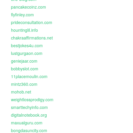
pancakecoinz.com
flyfinley.com
prideconsultation.com
hountinglil.info
chakraaffirmations.net
bestjokes4u.com
lustgurgaon.com
geniejaar.com
bobbyslot.com
11placemoulin.com
mintz360.com
mohob.net
weightlossprodigy.com
smarttechyinfo.com
digitalnotebook.org
maxualguru.com
bongdasuncity.com