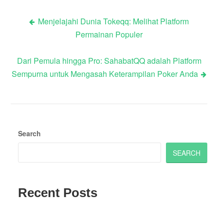
Menjelajahi Dunia Tokeqq: Melihat Platform
Post
Permainan Populer
navigation
Dari Pemula hingga Pro: SahabatQQ adalah Platform
Sempurna untuk Mengasah Keterampilan Poker Anda
Search
SEARCH
Recent Posts