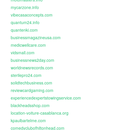
mycarzone.info
vibecasaconcepts.com
quantum24.info
quantenki.com
businessmagazineusa.com
medicwellcare.com
vidsmall.com
businessnews2day.com
worldnewsrecords.com
sterilepro24.com
solidtechbusiness.com
reviewcardgaming.com
experiencedexpertstowingservice.com
blackheadsshop.com
location-voiture-casablanca.org
kpaulbartelme.com
comedyclubofhiltonhead.com