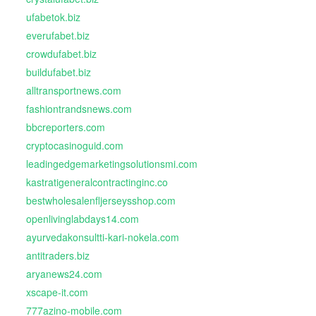
ufabetok.biz
everufabet.biz
crowdufabet.biz
buildufabet.biz
alltransportnews.com
fashiontrandsnews.com
bbcreporters.com
cryptocasinoguid.com
leadingedgemarketingsolutionsmi.com
kastratigeneralcontractinginc.co
bestwholesalenfljerseysshop.com
openlivinglabdays14.com
ayurvedakonsultti-kari-nokela.com
antitraders.biz
aryanews24.com
xscape-it.com
777azino-mobile.com