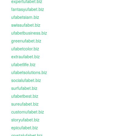
expertufabet.biz
fantasyufabet.biz
ufabetsiam.biz
swissufabet.biz
ufabetbusiness.biz
greenufabet.biz
ufabetcolor.biz
extraufabet.biz
ufabetlife.biz
ufabetsolutions.biz
socialufabet.biz
surfufabet.biz
ufabetbest.biz
sureufabet.biz
customufabet.biz
storyufabet.biz
epicufabet.biz
crystalufabet.biz