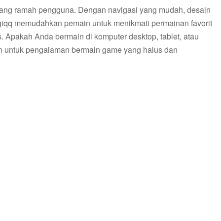
a yang ramah pengguna. Dengan navigasi yang mudah, desain
giqq memudahkan pemain untuk menikmati permainan favorit
 Apakah Anda bermain di komputer desktop, tablet, atau
an untuk pengalaman bermain game yang halus dan
giqq adalah komitmennya terhadap permainan dan keamanan
ih dan kepatuhan yang ketat terhadap praktik game yang
bahwa pemain dapat menikmati permainan favorit mereka
etor dana, menarik kemenangan, atau bermain poker, Anda
n keuangan Anda aman dan aman di Pelangiqq.
n kepada pemain pengalaman poker online terbaik dengan
menarik, antarmuka yang ramah pengguna, dan komitmen untuk
nda seorang pemain biasa yang mencari kesenangan atau
pilan Anda, Pelangiqq memiliki semua yang Anda butuhkan untu