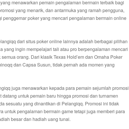
er yang menawarkan pemain pengalaman bermain terbaik bagi
promosi yang menarik, dan antarmuka yang ramah pengguna,
gi penggemar poker yang mencari pengalaman bermain online
ngiqq dari situs poker online lainnya adalah berbagai pilihan
yang ingin mempelajari tali atau pro berpengalaman mencari
uk semua orang. Dari klasik Texas Hold’em dan Omaha Poker
Dominoqq dan Capsa Susun, tidak pernah ada momen yang
angiqq juga menawarkan kepada para pemain sejumlah promosi
t datang untuk pemain baru hingga promosi dan turnamen
da sesuatu yang dinantikan di Pelangiqq. Promosi ini tidak
a untuk pengalaman bermain game tetapi juga memberi para
iah besar dan hadiah uang tunai.