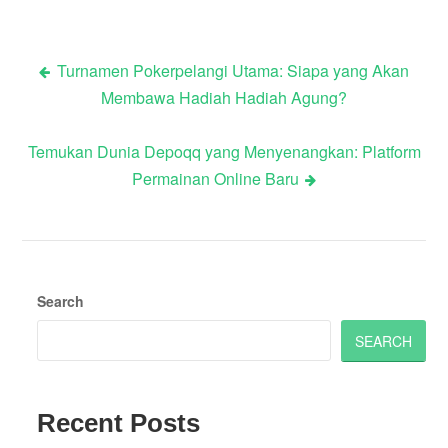
Turnamen Pokerpelangi Utama: Siapa yang Akan
Post
Membawa Hadiah Hadiah Agung?
navigation
Temukan Dunia Depoqq yang Menyenangkan: Platform
Permainan Online Baru
Search
SEARCH
Recent Posts