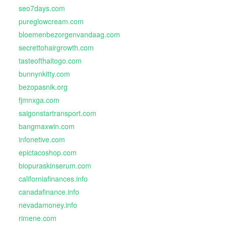
seo7days.com
pureglowcream.com
bloemenbezorgenvandaag.com
secrettohairgrowth.com
tasteofthaitogo.com
bunnynkitty.com
bezopasnik.org
fjmnxga.com
saigonstartransport.com
bangmaxwin.com
infonetive.com
epictacoshop.com
biopuraskinserum.com
californiafinances.info
canadafinance.info
nevadamoney.info
rimene.com