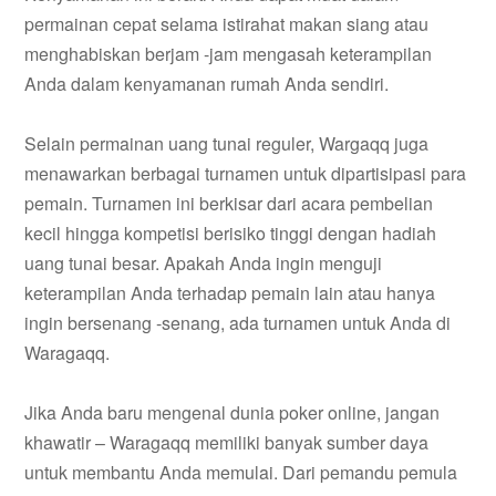
permainan cepat selama istirahat makan siang atau
menghabiskan berjam -jam mengasah keterampilan
Anda dalam kenyamanan rumah Anda sendiri.
Selain permainan uang tunai reguler, Wargaqq juga
menawarkan berbagai turnamen untuk dipartisipasi para
pemain. Turnamen ini berkisar dari acara pembelian
kecil hingga kompetisi berisiko tinggi dengan hadiah
uang tunai besar. Apakah Anda ingin menguji
keterampilan Anda terhadap pemain lain atau hanya
ingin bersenang -senang, ada turnamen untuk Anda di
Waragaqq.
Jika Anda baru mengenal dunia poker online, jangan
khawatir – Waragaqq memiliki banyak sumber daya
untuk membantu Anda memulai. Dari pemandu pemula