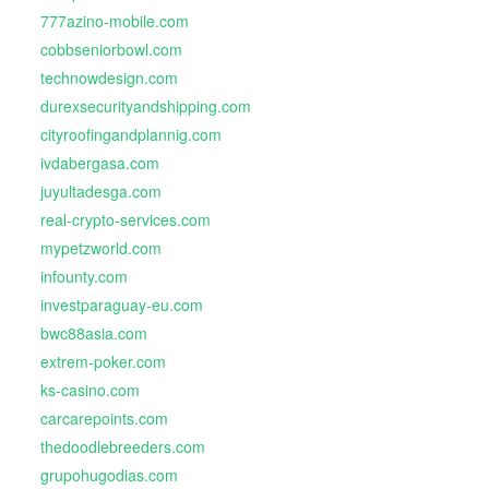
777azino-mobile.com
cobbseniorbowl.com
technowdesign.com
durexsecurityandshipping.com
cityroofingandplannig.com
ivdabergasa.com
juyultadesga.com
real-crypto-services.com
mypetzworld.com
infounty.com
investparaguay-eu.com
bwc88asia.com
extrem-poker.com
ks-casino.com
carcarepoints.com
thedoodlebreeders.com
grupohugodias.com