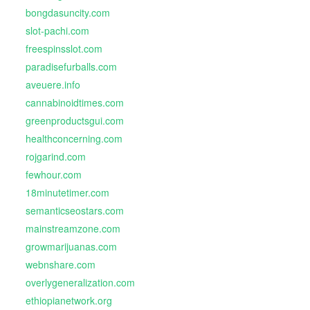
bongdasuncity.com
slot-pachi.com
freespinsslot.com
paradisefurballs.com
aveuere.info
cannabinoidtimes.com
greenproductsgui.com
healthconcerning.com
rojgarind.com
fewhour.com
18minutetimer.com
semanticseostars.com
mainstreamzone.com
growmarijuanas.com
webnshare.com
overlygeneralization.com
ethiopianetwork.org