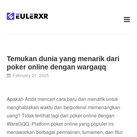
Skip
to
content
Temukan dunia yang menarik dari
poker online dengan wargaqq
February 21, 2025
Apakah Anda mencari cara baru dan menarik untuk
menghabiskan waktu dan berpotensi memenangkan
uang? Tidak terlihat lagi dari poker online dengan
WaraGQQ. Platform poker online yang populer ini
menawarkan berbagai permainan, turnamen, dan fitur