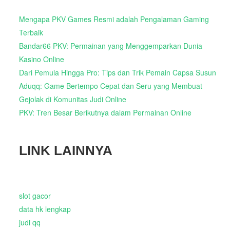
Mengapa PKV Games Resmi adalah Pengalaman Gaming
Terbaik
Bandar66 PKV: Permainan yang Menggemparkan Dunia
Kasino Online
Dari Pemula Hingga Pro: Tips dan Trik Pemain Capsa Susun
Aduqq: Game Bertempo Cepat dan Seru yang Membuat
Gejolak di Komunitas Judi Online
PKV: Tren Besar Berikutnya dalam Permainan Online
LINK LAINNYA
slot gacor
data hk lengkap
judi qq