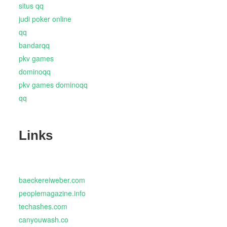
situs qq
judi poker online
qq
bandarqq
pkv games
dominoqq
pkv games dominoqq
qq
Links
baeckereiweber.com
peoplemagazine.info
techashes.com
canyouwash.co