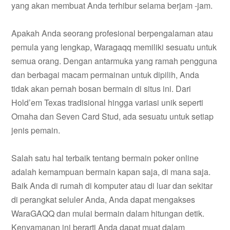
yang akan membuat Anda terhibur selama berjam -jam.
Apakah Anda seorang profesional berpengalaman atau
pemula yang lengkap, Waragaqq memiliki sesuatu untuk
semua orang. Dengan antarmuka yang ramah pengguna
dan berbagai macam permainan untuk dipilih, Anda
tidak akan pernah bosan bermain di situs ini. Dari
Hold’em Texas tradisional hingga variasi unik seperti
Omaha dan Seven Card Stud, ada sesuatu untuk setiap
jenis pemain.
Salah satu hal terbaik tentang bermain poker online
adalah kemampuan bermain kapan saja, di mana saja.
Baik Anda di rumah di komputer atau di luar dan sekitar
di perangkat seluler Anda, Anda dapat mengakses
WaraGAQQ dan mulai bermain dalam hitungan detik.
Kenyamanan ini berarti Anda dapat muat dalam