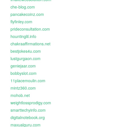
che-blog.com
pancakecoinz.com
flyfinley.com
prideconsultation.com
hountinglil.info
chakraaffirmations.net
bestjokes4u.com
lustgurgaon.com
geniejaar.com
bobbyslot.com
11placemoulin.com
mintz360.com
mohob.net
weightlossprodigy.com
smarttechyinfo.com
digitalnotebook.org
maxualguru.com