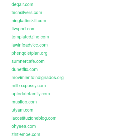
deqair.com
techsilvers.com
ningkatinskill.com
fivsport.com
templatedzine.com
lawinfoadvice.com
phenqdietplan.org
sumnercafe.com
dunetflix.com
movimientoindignados.org
milfxxxpussy.com
uptodatefamily.com
musitop.com
utyam.com
lacostituzioneblog.com
ohyeea.com
zhitiemoe.com