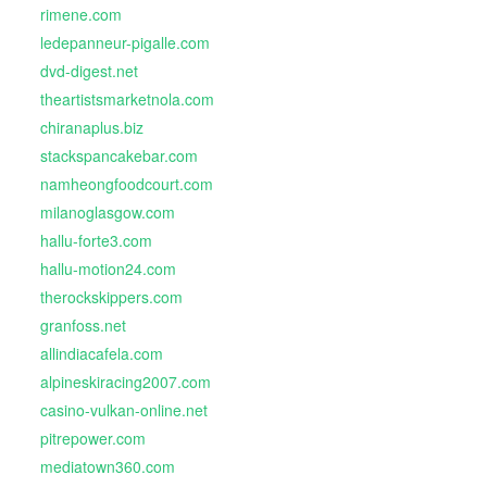
rimene.com
ledepanneur-pigalle.com
dvd-digest.net
theartistsmarketnola.com
chiranaplus.biz
stackspancakebar.com
namheongfoodcourt.com
milanoglasgow.com
hallu-forte3.com
hallu-motion24.com
therockskippers.com
granfoss.net
allindiacafela.com
alpineskiracing2007.com
casino-vulkan-online.net
pitrepower.com
mediatown360.com