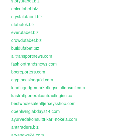
storyufabet.biz
epicufabet.biz
crystalufabet.biz
ufabetok.biz
everufabet.biz
crowdufabet.biz
buildufabet.biz
alltransportnews.com
fashiontrandsnews.com
bbcreporters.com
cryptocasinoguid.com
leadingedgemarketingsolutionsmi.com
kastratigeneralcontractinginc.co
bestwholesalenfljerseysshop.com
openlivinglabdays14.com
ayurvedakonsultti-kari-nokela.com
antitraders.biz
aryanews24.com