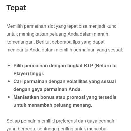
Tepat
Memilih permainan slot yang tepat bisa menjadi kunci
untuk meningkatkan peluang Anda dalam meraih
kemenangan. Berikut beberapa tips yang dapat
membantu Anda dalam memilih permainan yang sesuai:
Pilih permainan dengan tingkat RTP (Return to
Player) tinggi.
Cari permainan dengan volatilitas yang sesuai
dengan gaya permainan Anda.
Manfaatkan bonus atau promosi yang tersedia
untuk menambah peluang menang.
Setiap pemain memiliki preferensi dan gaya bermain
yang berbeda, sehingga penting untuk mencoba