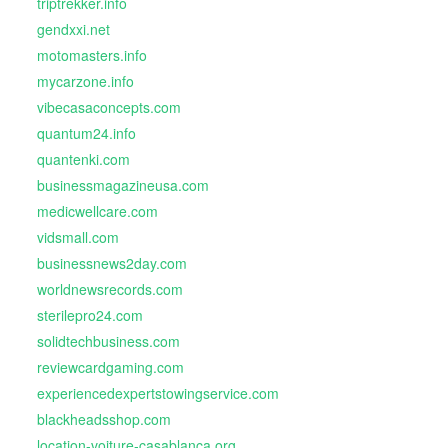
triptrekker.info
gendxxi.net
motomasters.info
mycarzone.info
vibecasaconcepts.com
quantum24.info
quantenki.com
businessmagazineusa.com
medicwellcare.com
vidsmall.com
businessnews2day.com
worldnewsrecords.com
sterilepro24.com
solidtechbusiness.com
reviewcardgaming.com
experiencedexpertstowingservice.com
blackheadsshop.com
location-voiture-casablanca.org