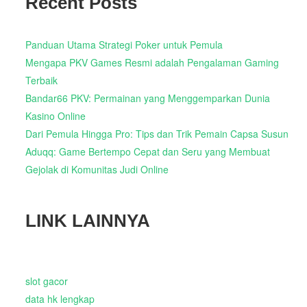
Recent Posts
Panduan Utama Strategi Poker untuk Pemula
Mengapa PKV Games Resmi adalah Pengalaman Gaming
Terbaik
Bandar66 PKV: Permainan yang Menggemparkan Dunia
Kasino Online
Dari Pemula Hingga Pro: Tips dan Trik Pemain Capsa Susun
Aduqq: Game Bertempo Cepat dan Seru yang Membuat
Gejolak di Komunitas Judi Online
LINK LAINNYA
slot gacor
data hk lengkap