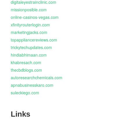
digitaleyestrainclinic.com
missionposible.com
online-casinos-vegas.com
xfinityrouterlogin.com
marketingjacks.com
topappliancereviews.com
trickytechupdates.com
hindiabhimaan.com
khabresach.com
thecbdblogs.com
autoresearchchemicals.com
apnabusinesskaro.com
suleckiego.com
Links