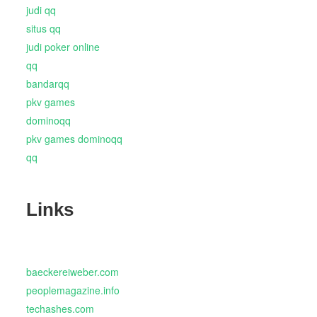
judi qq
situs qq
judi poker online
qq
bandarqq
pkv games
dominoqq
pkv games dominoqq
qq
Links
baeckereiweber.com
peoplemagazine.info
techashes.com