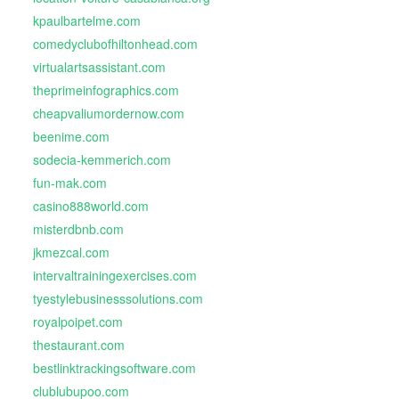
kpaulbartelme.com
comedyclubofhiltonhead.com
virtualartsassistant.com
theprimeinfographics.com
cheapvaliumordernow.com
beenime.com
sodecia-kemmerich.com
fun-mak.com
casino888world.com
misterdbnb.com
jkmezcal.com
intervaltrainingexercises.com
tyestylebusinesssolutions.com
royalpoipet.com
thestaurant.com
bestlinktrackingsoftware.com
clublubupoo.com