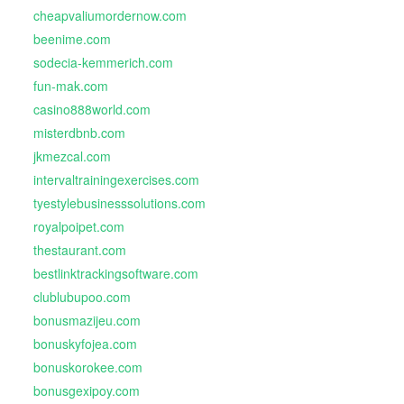
cheapvaliumordernow.com
beenime.com
sodecia-kemmerich.com
fun-mak.com
casino888world.com
misterdbnb.com
jkmezcal.com
intervaltrainingexercises.com
tyestylebusinesssolutions.com
royalpoipet.com
thestaurant.com
bestlinktrackingsoftware.com
clublubupoo.com
bonusmazijeu.com
bonuskyfojea.com
bonuskorokee.com
bonusgexipoy.com