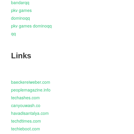
bandarqq
pkv games
dominoqq
pkv games dominoqq
qq
Links
baeckereiweber.com
peoplemagazine.info
techashes.com
canyouwash.co
havadisantalya.com
techdtimes.com
techieboot.com