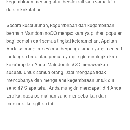
kegembiraan menang atau bersimpati satu sama lain
dalam kekalahan.
Secara keseluruhan, kegembiraan dan kegembiraan
bermain MaindominoQQ menjadikannya pilihan populer
bagi pemain dari semua tingkat keterampilan. Apakah
Anda seorang profesional berpengalaman yang mencari
tantangan baru atau pemula yang ingin meningkatkan
keterampilan Anda, MaindominoQQ menawarkan
sesuatu untuk semua orang. Jadi mengapa tidak
mencobanya dan mengalami kegembiraan untuk diri
sendiri? Siapa tahu, Anda mungkin mendapati diri Anda
terpikat pada permainan yang mendebarkan dan
membuat ketagihan ini.