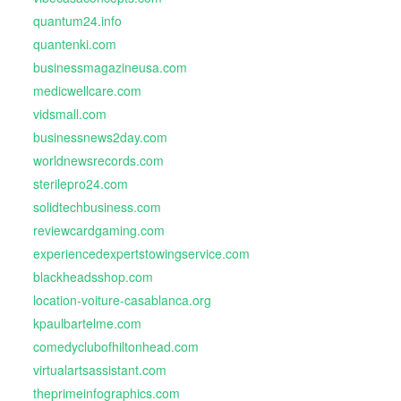
quantum24.info
quantenki.com
businessmagazineusa.com
medicwellcare.com
vidsmall.com
businessnews2day.com
worldnewsrecords.com
sterilepro24.com
solidtechbusiness.com
reviewcardgaming.com
experiencedexpertstowingservice.com
blackheadsshop.com
location-voiture-casablanca.org
kpaulbartelme.com
comedyclubofhiltonhead.com
virtualartsassistant.com
theprimeinfographics.com