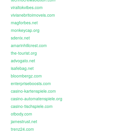
viraltokvibes.com
vivianebritoimoveis.com
magforbes.net
monkeycap.org
sdenix.net
amarinhillcrest.com
the-tourist.org
advogato.net
isafebag.net
bloombergz.com
enterpriseboosts.com
casino-kartenspiele.com
casino-automatenspiele.org
casino-tischspiele.com
otbody.com
jamestrust.net
trenz24.com