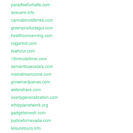
paradisefurballs.com
aveuere.info
cannabinoidtimes.com
greenproductsgui.com
healthconcerning.com
rojgarind.com
fewhour.com
18minutetimer.com
semanticseostars.com
mainstreamzone.com
growmarijuanas.com
webnshare.com
overlygeneralization.com
ethiopianetwork.org
gadgetsmesh.com
justicefornevada.com
leisuretours.info