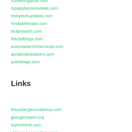
marketingjacks.com
topappliancereviews.com
trickytechupdates.com
hindiabhimaan.com
khabresach.com
thecbdblogs.com
autoresearchchemicals.com
apnabusinesskaro.com
suleckiego.com
Links
thecedarglenmaltshop.com
georgemason.org
topicinhindi.com