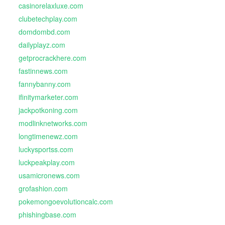
casinorelaxluxe.com
clubetechplay.com
domdombd.com
dailyplayz.com
getprocrackhere.com
fastinnews.com
fannybanny.com
ifinitymarketer.com
jackpotkoning.com
modlinknetworks.com
longtimenewz.com
luckysportss.com
luckpeakplay.com
usamicronews.com
grofashion.com
pokemongoevolutioncalc.com
phishingbase.com