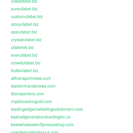
ufabetbest.biz
sureufabet.biz
customufabet.biz
storyufabet.biz
epicufabet.biz
crystalufabet.biz
ufabetok.biz
everufabet.biz
crowdufabet.biz
buildufabet.biz
alltransportnews.com
fashiontrandsnews.com
bbcreporters.com
cryptocasinoguid.com
leadingedgemarketingsolutionsmi.com
kastratigeneralcontractinginc.co
bestwholesalenfljerseysshop.com
openlivinglabdays14.com