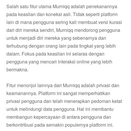
Salah satu fitur utama Murniqq adalah penekanannya
pada keaslian dan koneksi asli. Tidak seperti platform
lain di mana pengguna sering kali membuat versi kurasi
dari diri mereka sendiri, Murniqq mendorong pengguna
untuk menjadi diri mereka yang sebenarnya dan
terhubung dengan orang lain pada tingkat yang lebih
dalam. Fokus pada keaslian ini selaras dengan
pengguna yang mencari interaksi online yang lebih
bermakna.
Fitur menonjol lainnya dari Murniqq adalah privasi dan
keamanannya. Platform ini sangat memperhatikan
privasi pengguna dan telah menerapkan pedoman ketat
untuk melindungi data pengguna. Hal ini membantu
membangun kepercayaan di antara pengguna dan
berkontribusi pada semakin populernya platform ini.