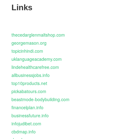
Links
thecedarglenmaltshop.com
georgemason.org
topicinhindi.com
uklanguageacademy.com
lindehealthcarefree.com
allbusinessjobs.info
top10products.net
pickabatours.com
beastmode-bodybuilding.com
financelplan.info
businessfuture.info
infojudibet.com
cbdmap.info