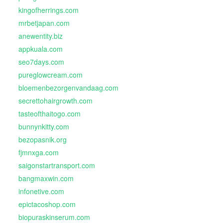
kingofherrings.com
mrbetjapan.com
anewentity.biz
appkuala.com
seo7days.com
pureglowcream.com
bloemenbezorgenvandaag.com
secrettohairgrowth.com
tasteofthaitogo.com
bunnynkitty.com
bezopasnik.org
fjmnxga.com
saigonstartransport.com
bangmaxwin.com
infonetive.com
epictacoshop.com
biopuraskinserum.com