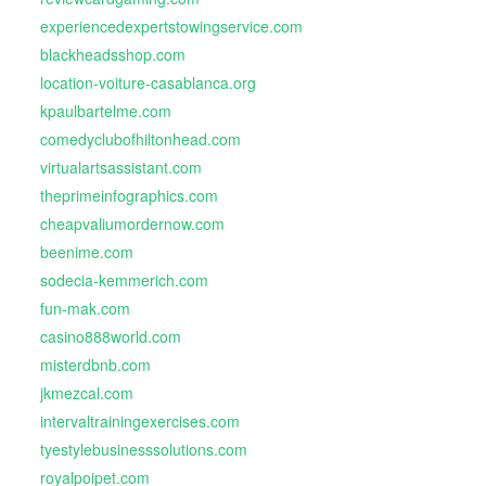
experiencedexpertstowingservice.com
blackheadsshop.com
location-voiture-casablanca.org
kpaulbartelme.com
comedyclubofhiltonhead.com
virtualartsassistant.com
theprimeinfographics.com
cheapvaliumordernow.com
beenime.com
sodecia-kemmerich.com
fun-mak.com
casino888world.com
misterdbnb.com
jkmezcal.com
intervaltrainingexercises.com
tyestylebusinesssolutions.com
royalpoipet.com