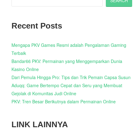
SEARCH
Recent Posts
Mengapa PKV Games Resmi adalah Pengalaman Gaming
Terbaik
Bandar66 PKV: Permainan yang Menggemparkan Dunia
Kasino Online
Dari Pemula Hingga Pro: Tips dan Trik Pemain Capsa Susun
Aduqq: Game Bertempo Cepat dan Seru yang Membuat
Gejolak di Komunitas Judi Online
PKV: Tren Besar Berikutnya dalam Permainan Online
LINK LAINNYA