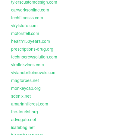
tylerscustomdesign.com
carworksonline.com
techtimesss.com
virylstore.com
motorstell.com
health150years.com
prescriptions-drug.org
technocrewsolution.com
viraltokvibes.com
vivianebritoimoveis.com
magforbes.net
monkeycap.org
sdenix.net
amarinhillcrest.com
the-tourist.org
advogato.net
isafebag.net
bloombergz.com