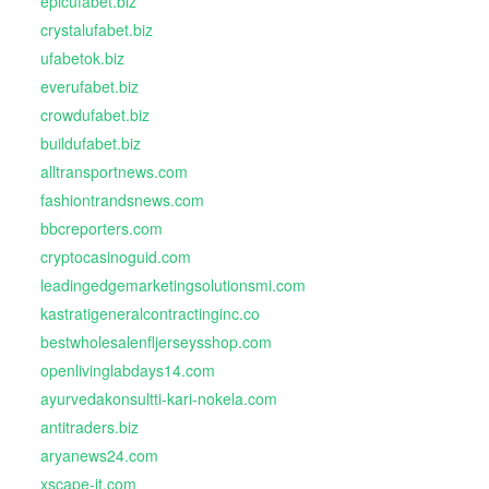
epicufabet.biz
crystalufabet.biz
ufabetok.biz
everufabet.biz
crowdufabet.biz
buildufabet.biz
alltransportnews.com
fashiontrandsnews.com
bbcreporters.com
cryptocasinoguid.com
leadingedgemarketingsolutionsmi.com
kastratigeneralcontractinginc.co
bestwholesalenfljerseysshop.com
openlivinglabdays14.com
ayurvedakonsultti-kari-nokela.com
antitraders.biz
aryanews24.com
xscape-it.com