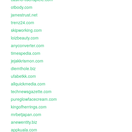
otbody.com
jamestrust.net
trenz24.com
skipworking.com
loizbeauty.com
anyconverter.com
timespedia.com
jejakkrismon.com
diemthole.biz
ufabetkk.com
allquickmedia.com
technewsgazette.com
pureglowfacecream.com
kingofherrings.com
mrbetjapan.com
anewentity.biz
appkuala.com