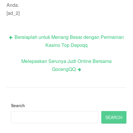
Anda.
[ad_2]
Bersiaplah untuk Menang Besar dengan Permainan
Post
Kasino Top Depoqq
navigation
Melepaskan Serunya Judi Online Bersama
GocengQQ
Search
SEARCH