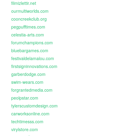
filmizlettir.net
ourmultiworlds.com
cooncreekclub.org
pegpufftimes.com
celestia-arts.com
forumchampions.com
bluebargames.com
festivaldelamalou.com
firstsigninnovations.com
garberdodge.com
swim-wears.com
forgrantedmedia.com
peolpstar.com
tylerscustomdesign.com
carworksonline.com
techtimesss.com
virylstore.com