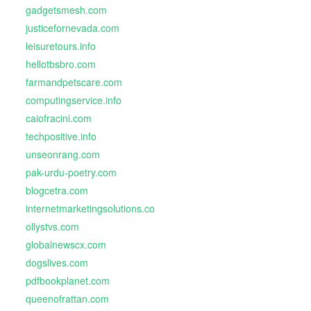
gadgetsmesh.com
justicefornevada.com
leisuretours.info
hellotbsbro.com
farmandpetscare.com
computingservice.info
caiofracini.com
techpositive.info
unseonrang.com
pak-urdu-poetry.com
blogcetra.com
internetmarketingsolutions.co
ollystvs.com
globalnewscx.com
dogslives.com
pdfbookplanet.com
queenofrattan.com