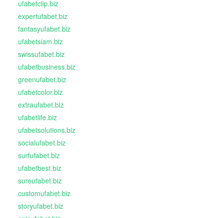
ufabetclip.biz
expertufabet.biz
fantasyufabet.biz
ufabetsiam.biz
swissufabet.biz
ufabetbusiness.biz
greenufabet.biz
ufabetcolor.biz
extraufabet.biz
ufabetlife.biz
ufabetsolutions.biz
socialufabet.biz
surfufabet.biz
ufabetbest.biz
sureufabet.biz
customufabet.biz
storyufabet.biz