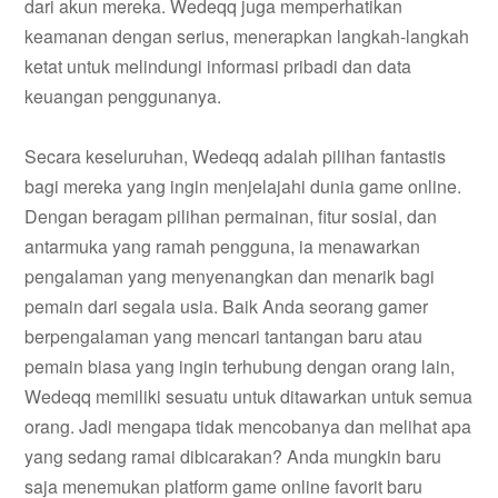
dari akun mereka. Wedeqq juga memperhatikan
keamanan dengan serius, menerapkan langkah-langkah
ketat untuk melindungi informasi pribadi dan data
keuangan penggunanya.
Secara keseluruhan, Wedeqq adalah pilihan fantastis
bagi mereka yang ingin menjelajahi dunia game online.
Dengan beragam pilihan permainan, fitur sosial, dan
antarmuka yang ramah pengguna, ia menawarkan
pengalaman yang menyenangkan dan menarik bagi
pemain dari segala usia. Baik Anda seorang gamer
berpengalaman yang mencari tantangan baru atau
pemain biasa yang ingin terhubung dengan orang lain,
Wedeqq memiliki sesuatu untuk ditawarkan untuk semua
orang. Jadi mengapa tidak mencobanya dan melihat apa
yang sedang ramai dibicarakan? Anda mungkin baru
saja menemukan platform game online favorit baru