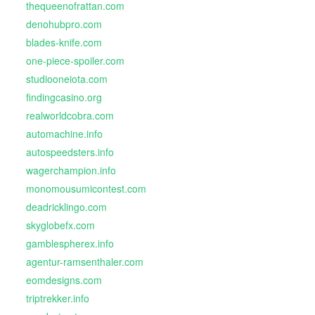
thequeenofrattan.com
denohubpro.com
blades-knife.com
one-piece-spoiler.com
studiooneiota.com
findingcasino.org
realworldcobra.com
automachine.info
autospeedsters.info
wagerchampion.info
monomousumicontest.com
deadricklingo.com
skyglobefx.com
gamblespherex.info
agentur-ramsenthaler.com
eomdesigns.com
triptrekker.info