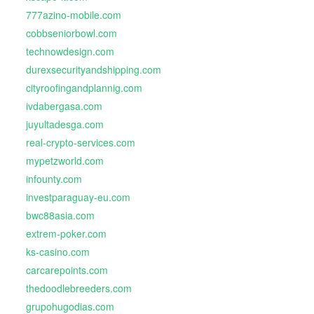
777azino-mobile.com
cobbseniorbowl.com
technowdesign.com
durexsecurityandshipping.com
cityroofingandplannig.com
ivdabergasa.com
juyultadesga.com
real-crypto-services.com
mypetzworld.com
infounty.com
investparaguay-eu.com
bwc88asia.com
extrem-poker.com
ks-casino.com
carcarepoints.com
thedoodlebreeders.com
grupohugodias.com