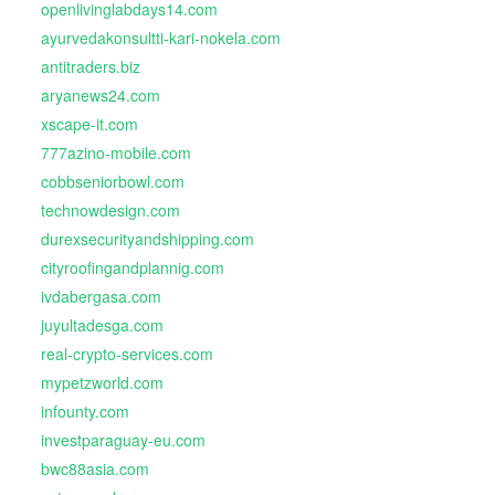
openlivinglabdays14.com
ayurvedakonsultti-kari-nokela.com
antitraders.biz
aryanews24.com
xscape-it.com
777azino-mobile.com
cobbseniorbowl.com
technowdesign.com
durexsecurityandshipping.com
cityroofingandplannig.com
ivdabergasa.com
juyultadesga.com
real-crypto-services.com
mypetzworld.com
infounty.com
investparaguay-eu.com
bwc88asia.com