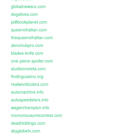
globalnewscx.com
dogslives.com
pdfbookplanet.com
queenofrattan.com
thequeenofrattan.com
denohubpro.com
blades-knife.com
one-piece-spoiler.com
studiooneiota.com
findingcasino.org
realworldcobra.com
automachine.info
autospeedsters.info
wagerchampion.info
monomousumicontest.com
deadricklingo.com
skyglobefx.com