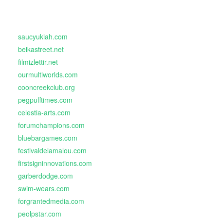
saucyukiah.com
beikastreet.net
filmizlettir.net
ourmultiworlds.com
cooncreekclub.org
pegpufftimes.com
celestia-arts.com
forumchampions.com
bluebargames.com
festivaldelamalou.com
firstsigninnovations.com
garberdodge.com
swim-wears.com
forgrantedmedia.com
peolpstar.com