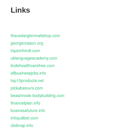
Links
thecedarglenmaltshop.com
georgemason.org
topicinhindi.com
uklanguageacademy.com
lindehealthcarefree.com
allbusinessjobs.info
top10products.net
pickabatours.com
beastmode-bodybuilding.com
financelplan.info
businessfuture.info
infojudibet.com
cbdmap.info