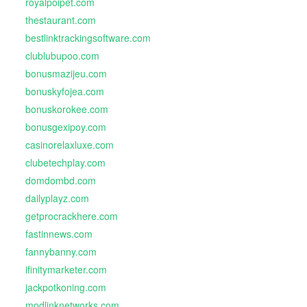
royalpoipet.com
thestaurant.com
bestlinktrackingsoftware.com
clublubupoo.com
bonusmazijeu.com
bonuskyfojea.com
bonuskorokee.com
bonusgexipoy.com
casinorelaxluxe.com
clubetechplay.com
domdombd.com
dailyplayz.com
getprocrackhere.com
fastinnews.com
fannybanny.com
ifinitymarketer.com
jackpotkoning.com
modlinknetworks.com