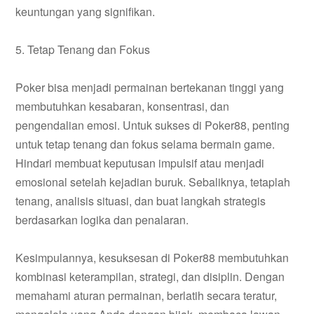
keuntungan yang signifikan.
5. Tetap Tenang dan Fokus
Poker bisa menjadi permainan bertekanan tinggi yang
membutuhkan kesabaran, konsentrasi, dan
pengendalian emosi. Untuk sukses di Poker88, penting
untuk tetap tenang dan fokus selama bermain game.
Hindari membuat keputusan impulsif atau menjadi
emosional setelah kejadian buruk. Sebaliknya, tetaplah
tenang, analisis situasi, dan buat langkah strategis
berdasarkan logika dan penalaran.
Kesimpulannya, kesuksesan di Poker88 membutuhkan
kombinasi keterampilan, strategi, dan disiplin. Dengan
memahami aturan permainan, berlatih secara teratur,