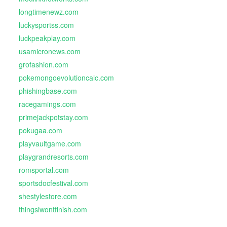
longtimenewz.com
luckysportss.com
luckpeakplay.com
usamicronews.com
grofashion.com
pokemongoevolutioncalc.com
phishingbase.com
racegamings.com
primejackpotstay.com
pokugaa.com
playvaultgame.com
playgrandresorts.com
romsportal.com
sportsdocfestival.com
shestylestore.com
thingsiwontfinish.com