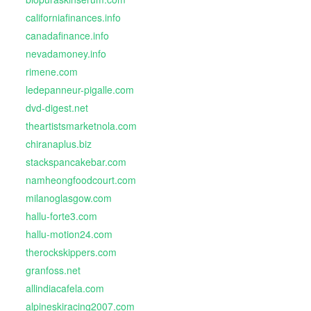
californiafinances.info
canadafinance.info
nevadamoney.info
rimene.com
ledepanneur-pigalle.com
dvd-digest.net
theartistsmarketnola.com
chiranaplus.biz
stackspancakebar.com
namheongfoodcourt.com
milanoglasgow.com
hallu-forte3.com
hallu-motion24.com
therockskippers.com
granfoss.net
allindiacafela.com
alpineskiracing2007.com