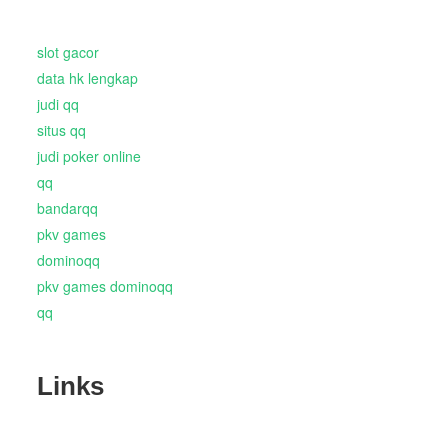
slot gacor
data hk lengkap
judi qq
situs qq
judi poker online
qq
bandarqq
pkv games
dominoqq
pkv games dominoqq
qq
Links