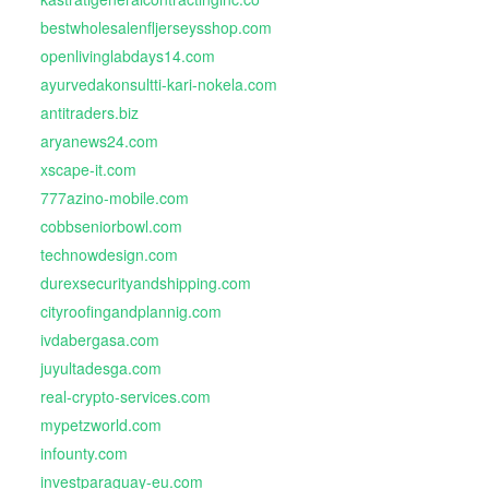
bestwholesalenfljerseysshop.com
openlivinglabdays14.com
ayurvedakonsultti-kari-nokela.com
antitraders.biz
aryanews24.com
xscape-it.com
777azino-mobile.com
cobbseniorbowl.com
technowdesign.com
durexsecurityandshipping.com
cityroofingandplannig.com
ivdabergasa.com
juyultadesga.com
real-crypto-services.com
mypetzworld.com
infounty.com
investparaguay-eu.com