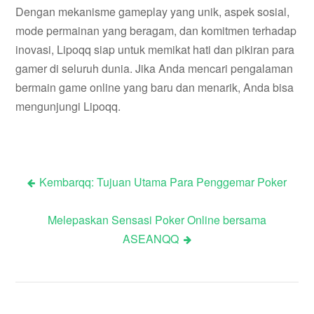
Dengan mekanisme gameplay yang unik, aspek sosial,
mode permainan yang beragam, dan komitmen terhadap
inovasi, Lipoqq siap untuk memikat hati dan pikiran para
gamer di seluruh dunia. Jika Anda mencari pengalaman
bermain game online yang baru dan menarik, Anda bisa
mengunjungi Lipoqq.
Kembarqq: Tujuan Utama Para Penggemar Poker
Post
Melepaskan Sensasi Poker Online bersama
navigation
ASEANQQ