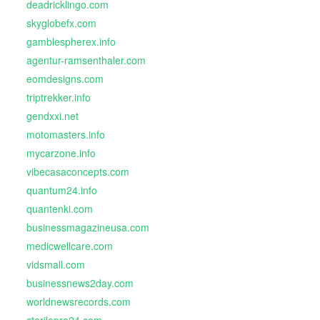
deadricklingo.com
skyglobefx.com
gamblespherex.info
agentur-ramsenthaler.com
eomdesigns.com
triptrekker.info
gendxxi.net
motomasters.info
mycarzone.info
vibecasaconcepts.com
quantum24.info
quantenki.com
businessmagazineusa.com
medicwellcare.com
vidsmall.com
businessnews2day.com
worldnewsrecords.com