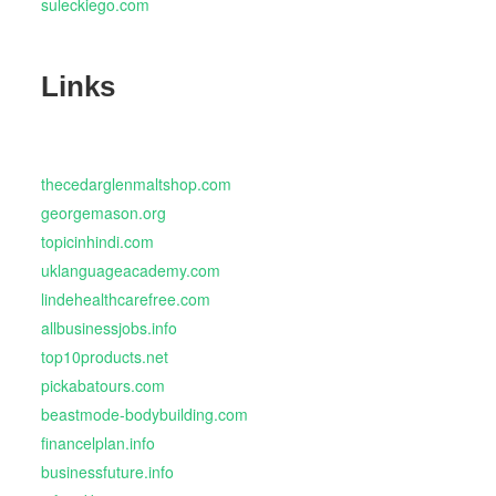
suleckiego.com
Links
thecedarglenmaltshop.com
georgemason.org
topicinhindi.com
uklanguageacademy.com
lindehealthcarefree.com
allbusinessjobs.info
top10products.net
pickabatours.com
beastmode-bodybuilding.com
financelplan.info
businessfuture.info