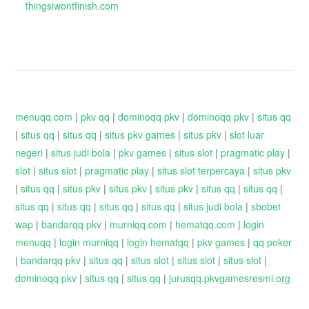
thingsiwontfinish.com
menuqq.com
|
pkv qq
|
dominoqq pkv
|
dominoqq pkv
|
situs qq
|
situs qq
|
situs qq
|
situs pkv games
|
situs pkv
|
slot luar
negeri
|
situs judi bola
|
pkv games
|
situs slot
|
pragmatic play
|
slot
|
situs slot
|
pragmatic play
|
situs slot terpercaya
|
situs pkv
|
situs qq
|
situs pkv
|
situs pkv
|
situs pkv
|
situs qq
|
situs qq
|
situs qq
|
situs qq
|
situs qq
|
situs qq
|
situs judi bola
|
sbobet
wap
|
bandarqq pkv
|
murniqq.com
|
hematqq.com
|
login
menuqq
|
login murniqq
|
login hematqq
|
pkv games
|
qq poker
|
bandarqq pkv
|
situs qq
|
situs slot
|
situs slot
|
situs slot
|
dominoqq pkv
|
situs qq
|
situs qq
|
jurusqq.pkvgamesresmi.org