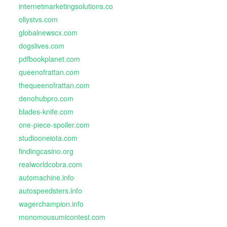
internetmarketingsolutions.co
ollystvs.com
globalnewscx.com
dogslives.com
pdfbookplanet.com
queenofrattan.com
thequeenofrattan.com
denohubpro.com
blades-knife.com
one-piece-spoiler.com
studiooneiota.com
findingcasino.org
realworldcobra.com
automachine.info
autospeedsters.info
wagerchampion.info
monomousumicontest.com