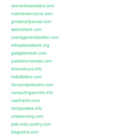
semanticseostars.com
mainstreamzone.com
growmarijuanas.com
webnshare.com
overlygeneralization.com
ethiopianetwork.org
gadgetsmesh.com
justicefornevada.com
leisuretours.info
hellotbsbro.com
farmandpetscare.com
computingservice.info
caiofracini.com
techpositive.info
unseonrang.com
pak-urdu-poetry.com
blogcetra.com