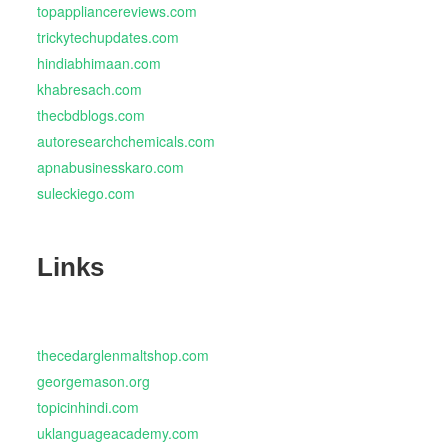
topappliancereviews.com
trickytechupdates.com
hindiabhimaan.com
khabresach.com
thecbdblogs.com
autoresearchchemicals.com
apnabusinesskaro.com
suleckiego.com
Links
thecedarglenmaltshop.com
georgemason.org
topicinhindi.com
uklanguageacademy.com