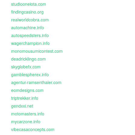
studiooneiota.com
findingcasino.org
realworldcobra.com
automachine.info
autospeedsters.info
wagerchampion.info
monomousumicontest.com
deadricklingo.com
skyglobefx.com
gamblespherex.info
agentur-ramsenthaler.com
eomdesigns.com
triptrekker.info
gendxxi.net
motomasters.info
mycarzone.info
vibecasaconcepts.com