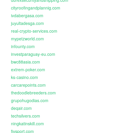
durexsecurityandshipping.com
cityroofingandplannig.com
ivdabergasa.com
juyultadesga.com
real-crypto-services.com
mypetzworld.com
infounty.com
investparaguay-eu.com
bwc88asia.com
extrem-poker.com
ks-casino.com
carcarepoints.com
thedoodlebreeders.com
grupohugodias.com
deqair.com
techsilvers.com
ningkatinskill.com
fivsport.com