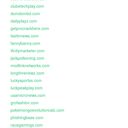
clubetechplay.com
domdombd.com
dailyplayz.com
getprocrackhere.com
fastinnews.com
fannybanny.com
ifinitymarketer.com
jackpotkoning.com
modlinknetworks.com
longtimenewz.com
luckysportss.com
luckpeakplay.com
usamicronews.com
grofashion.com
pokemongoevolutioncalc.com
phishingbase.com
racegamings.com