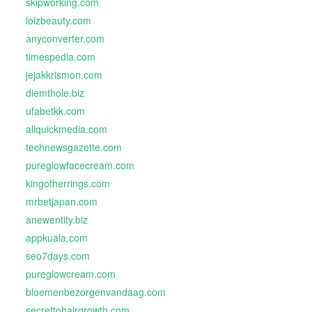
skipworking.com
loizbeauty.com
anyconverter.com
timespedia.com
jejakkrismon.com
diemthole.biz
ufabetkk.com
allquickmedia.com
technewsgazette.com
pureglowfacecream.com
kingofherrings.com
mrbetjapan.com
anewentity.biz
appkuala.com
seo7days.com
pureglowcream.com
bloemenbezorgenvandaag.com
secrettohairgrowth.com