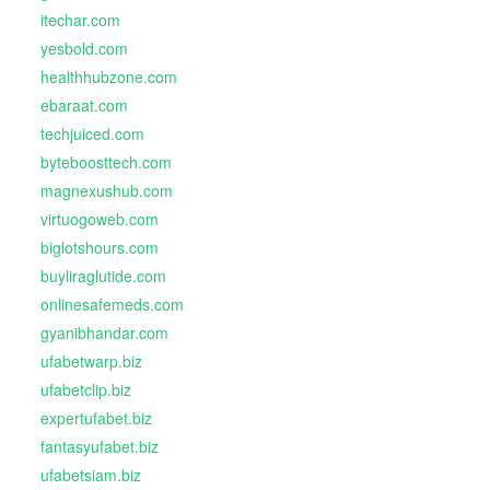
itechar.com
yesbold.com
healthhubzone.com
ebaraat.com
techjuiced.com
byteboosttech.com
magnexushub.com
virtuogoweb.com
biglotshours.com
buyliraglutide.com
onlinesafemeds.com
gyanibhandar.com
ufabetwarp.biz
ufabetclip.biz
expertufabet.biz
fantasyufabet.biz
ufabetsiam.biz