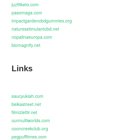
juzfitketo.com
pasomaga.com
impactgardencbdgummies.org
naturesstimulantcbd.net
nopalinaeuropa.com
biomagnify.net
Links
saucyukiah.com
beikastreet.net
filmizlettir.net
ourmultiworlds.com
cooncreekclub.org
pegpufftimes.com