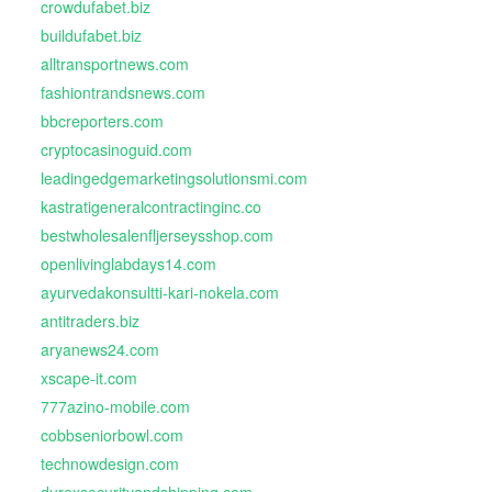
crowdufabet.biz
buildufabet.biz
alltransportnews.com
fashiontrandsnews.com
bbcreporters.com
cryptocasinoguid.com
leadingedgemarketingsolutionsmi.com
kastratigeneralcontractinginc.co
bestwholesalenfljerseysshop.com
openlivinglabdays14.com
ayurvedakonsultti-kari-nokela.com
antitraders.biz
aryanews24.com
xscape-it.com
777azino-mobile.com
cobbseniorbowl.com
technowdesign.com