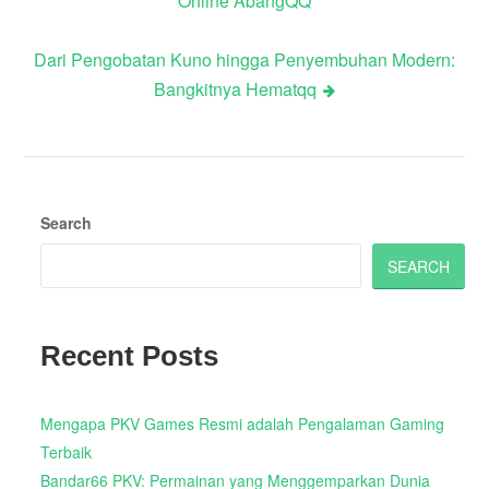
Online AbangQQ
navigation
Dari Pengobatan Kuno hingga Penyembuhan Modern:
Bangkitnya Hematqq
Search
SEARCH
Recent Posts
Mengapa PKV Games Resmi adalah Pengalaman Gaming
Terbaik
Bandar66 PKV: Permainan yang Menggemparkan Dunia