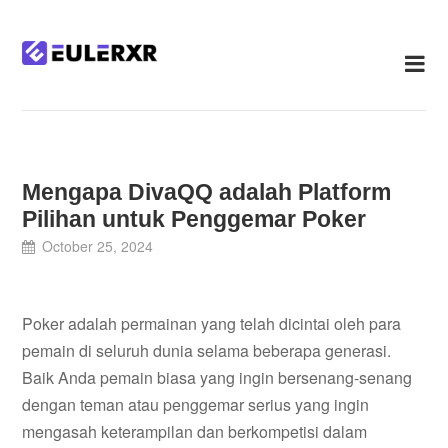
Skip
to
content
Mengapa DivaQQ adalah Platform
Pilihan untuk Penggemar Poker
October 25, 2024
Poker adalah permainan yang telah dicintai oleh para
pemain di seluruh dunia selama beberapa generasi.
Baik Anda pemain biasa yang ingin bersenang-senang
dengan teman atau penggemar serius yang ingin
mengasah keterampilan dan berkompetisi dalam