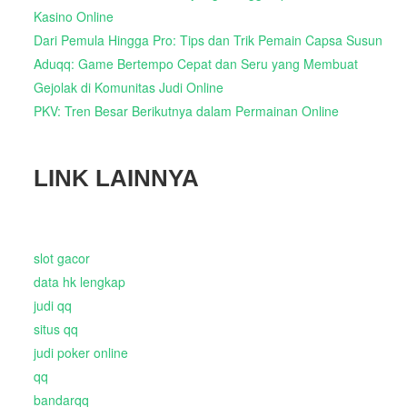
Kasino Online
Dari Pemula Hingga Pro: Tips dan Trik Pemain Capsa Susun
Aduqq: Game Bertempo Cepat dan Seru yang Membuat
Gejolak di Komunitas Judi Online
PKV: Tren Besar Berikutnya dalam Permainan Online
LINK LAINNYA
slot gacor
data hk lengkap
judi qq
situs qq
judi poker online
qq
bandarqq