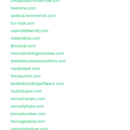
cheapvaliumordernow.com
beenime.com
sodecia-kemmerich.com
fun-mak.com
casino888world.com
misterdbnb.com
jkmezcal.com
intervaltrainingexercises.com
tyestylebusinesssolutions.com
royalpoipet.com
thestaurant.com
bestlinktrackingsoftware.com
clublubupoo.com
bonusmazijeu.com
bonuskyfojea.com
bonuskorokee.com
bonusgexipoy.com
casinorelaxluxe.com