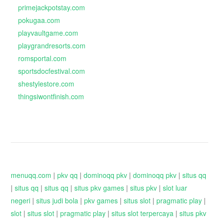
primejackpotstay.com
pokugaa.com
playvaultgame.com
playgrandresorts.com
romsportal.com
sportsdocfestival.com
shestylestore.com
thingsiwontfinish.com
menuqq.com
|
pkv qq
|
dominoqq pkv
|
dominoqq pkv
|
situs qq
|
situs qq
|
situs qq
|
situs pkv games
|
situs pkv
|
slot luar
negeri
|
situs judi bola
|
pkv games
|
situs slot
|
pragmatic play
|
slot
|
situs slot
|
pragmatic play
|
situs slot terpercaya
|
situs pkv