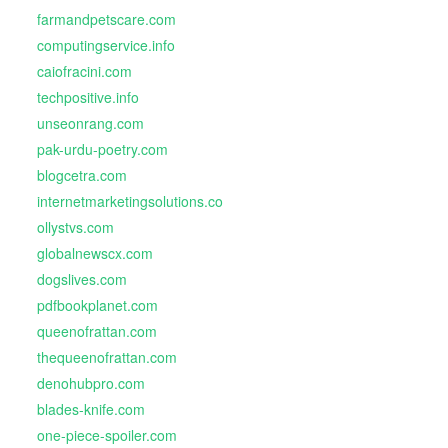
farmandpetscare.com
computingservice.info
caiofracini.com
techpositive.info
unseonrang.com
pak-urdu-poetry.com
blogcetra.com
internetmarketingsolutions.co
ollystvs.com
globalnewscx.com
dogslives.com
pdfbookplanet.com
queenofrattan.com
thequeenofrattan.com
denohubpro.com
blades-knife.com
one-piece-spoiler.com