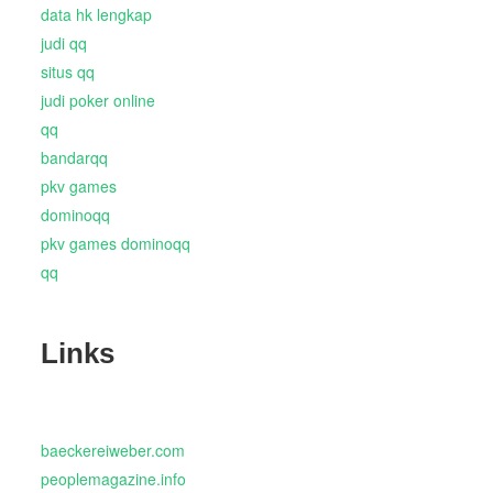
data hk lengkap
judi qq
situs qq
judi poker online
qq
bandarqq
pkv games
dominoqq
pkv games dominoqq
qq
Links
baeckereiweber.com
peoplemagazine.info