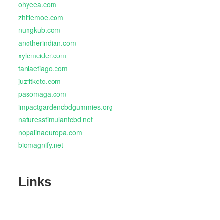
ohyeea.com
zhitiemoe.com
nungkub.com
anotherindian.com
xylemcider.com
taniaetiago.com
juzfitketo.com
pasomaga.com
impactgardencbdgummies.org
naturesstimulantcbd.net
nopalinaeuropa.com
biomagnify.net
Links