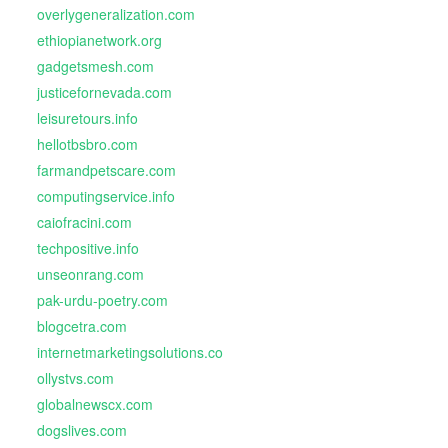
overlygeneralization.com
ethiopianetwork.org
gadgetsmesh.com
justicefornevada.com
leisuretours.info
hellotbsbro.com
farmandpetscare.com
computingservice.info
caiofracini.com
techpositive.info
unseonrang.com
pak-urdu-poetry.com
blogcetra.com
internetmarketingsolutions.co
ollystvs.com
globalnewscx.com
dogslives.com