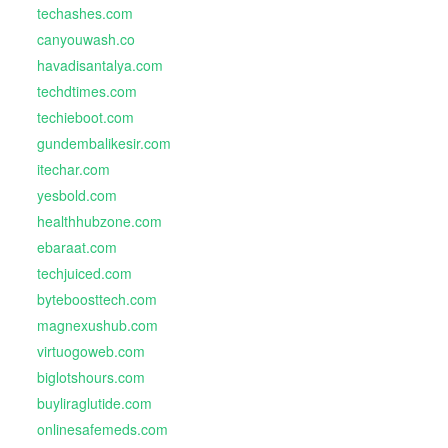
techashes.com
canyouwash.co
havadisantalya.com
techdtimes.com
techieboot.com
gundembalikesir.com
itechar.com
yesbold.com
healthhubzone.com
ebaraat.com
techjuiced.com
byteboosttech.com
magnexushub.com
virtuogoweb.com
biglotshours.com
buyliraglutide.com
onlinesafemeds.com