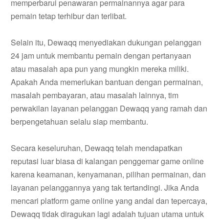
memperbarui penawaran permainannya agar para
pemain tetap terhibur dan terlibat.
Selain itu, Dewaqq menyediakan dukungan pelanggan
24 jam untuk membantu pemain dengan pertanyaan
atau masalah apa pun yang mungkin mereka miliki.
Apakah Anda memerlukan bantuan dengan permainan,
masalah pembayaran, atau masalah lainnya, tim
perwakilan layanan pelanggan Dewaqq yang ramah dan
berpengetahuan selalu siap membantu.
Secara keseluruhan, Dewaqq telah mendapatkan
reputasi luar biasa di kalangan penggemar game online
karena keamanan, kenyamanan, pilihan permainan, dan
layanan pelanggannya yang tak tertandingi. Jika Anda
mencari platform game online yang andal dan tepercaya,
Dewaqq tidak diragukan lagi adalah tujuan utama untuk