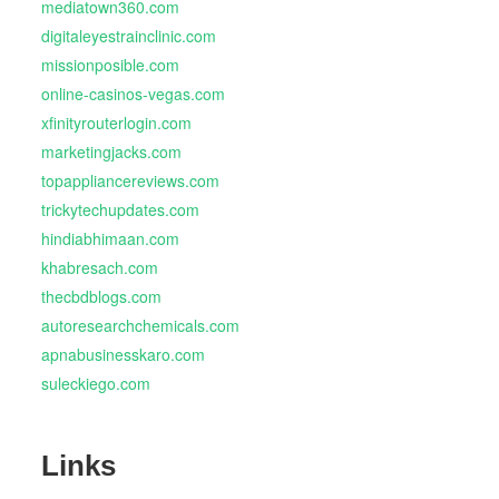
mediatown360.com
digitaleyestrainclinic.com
missionposible.com
online-casinos-vegas.com
xfinityrouterlogin.com
marketingjacks.com
topappliancereviews.com
trickytechupdates.com
hindiabhimaan.com
khabresach.com
thecbdblogs.com
autoresearchchemicals.com
apnabusinesskaro.com
suleckiego.com
Links