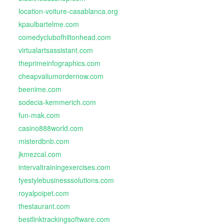
location-voiture-casablanca.org
kpaulbartelme.com
comedyclubofhiltonhead.com
virtualartsassistant.com
theprimeinfographics.com
cheapvaliumordernow.com
beenime.com
sodecia-kemmerich.com
fun-mak.com
casino888world.com
misterdbnb.com
jkmezcal.com
intervaltrainingexercises.com
tyestylebusinesssolutions.com
royalpoipet.com
thestaurant.com
bestlinktrackingsoftware.com