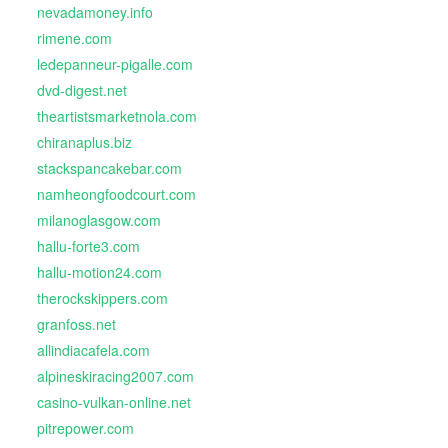
nevadamoney.info
rimene.com
ledepanneur-pigalle.com
dvd-digest.net
theartistsmarketnola.com
chiranaplus.biz
stackspancakebar.com
namheongfoodcourt.com
milanoglasgow.com
hallu-forte3.com
hallu-motion24.com
therockskippers.com
granfoss.net
allindiacafela.com
alpineskiracing2007.com
casino-vulkan-online.net
pitrepower.com