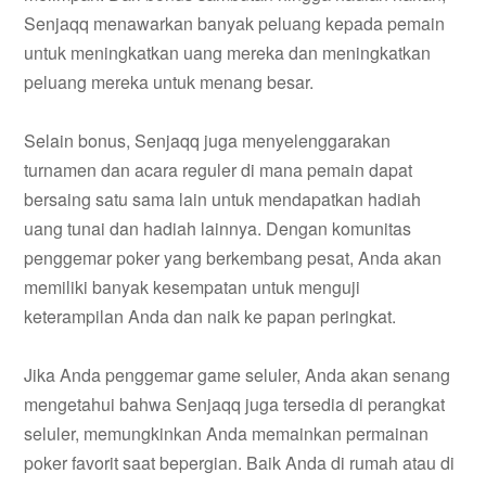
Senjaqq menawarkan banyak peluang kepada pemain
untuk meningkatkan uang mereka dan meningkatkan
peluang mereka untuk menang besar.
Selain bonus, Senjaqq juga menyelenggarakan
turnamen dan acara reguler di mana pemain dapat
bersaing satu sama lain untuk mendapatkan hadiah
uang tunai dan hadiah lainnya. Dengan komunitas
penggemar poker yang berkembang pesat, Anda akan
memiliki banyak kesempatan untuk menguji
keterampilan Anda dan naik ke papan peringkat.
Jika Anda penggemar game seluler, Anda akan senang
mengetahui bahwa Senjaqq juga tersedia di perangkat
seluler, memungkinkan Anda memainkan permainan
poker favorit saat bepergian. Baik Anda di rumah atau di