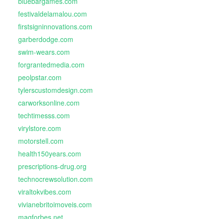
bluebargames.com
festivaldelamalou.com
firstsigninnovations.com
garberdodge.com
swim-wears.com
forgrantedmedia.com
peolpstar.com
tylerscustomdesign.com
carworksonline.com
techtimesss.com
virylstore.com
motorstell.com
health150years.com
prescriptions-drug.org
technocrewsolution.com
viraltokvibes.com
vivianebritoimoveis.com
magforbes.net