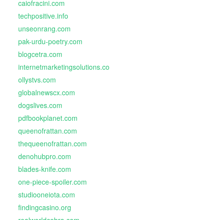
caiofracini.com
techpositive.info
unseonrang.com
pak-urdu-poetry.com
blogcetra.com
internetmarketingsolutions.co
ollystvs.com
globalnewscx.com
dogslives.com
pdfbookplanet.com
queenofrattan.com
thequeenofrattan.com
denohubpro.com
blades-knife.com
one-piece-spoiler.com
studiooneiota.com
findingcasino.org