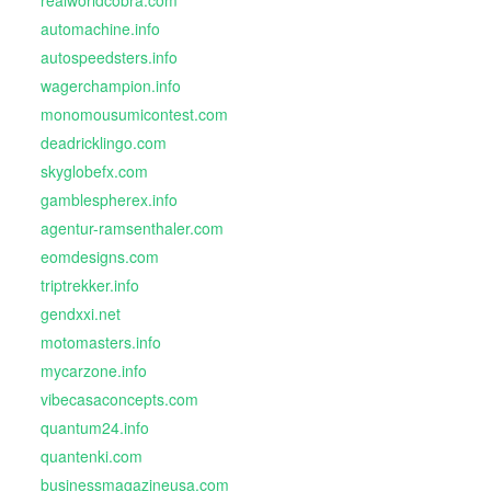
realworldcobra.com
automachine.info
autospeedsters.info
wagerchampion.info
monomousumicontest.com
deadricklingo.com
skyglobefx.com
gamblespherex.info
agentur-ramsenthaler.com
eomdesigns.com
triptrekker.info
gendxxi.net
motomasters.info
mycarzone.info
vibecasaconcepts.com
quantum24.info
quantenki.com
businessmagazineusa.com