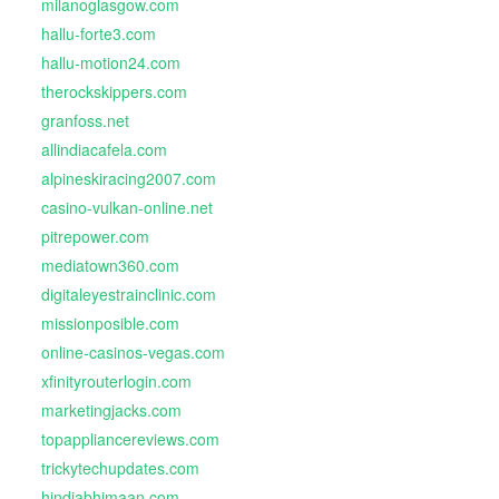
milanoglasgow.com
hallu-forte3.com
hallu-motion24.com
therockskippers.com
granfoss.net
allindiacafela.com
alpineskiracing2007.com
casino-vulkan-online.net
pitrepower.com
mediatown360.com
digitaleyestrainclinic.com
missionposible.com
online-casinos-vegas.com
xfinityrouterlogin.com
marketingjacks.com
topappliancereviews.com
trickytechupdates.com
hindiabhimaan.com