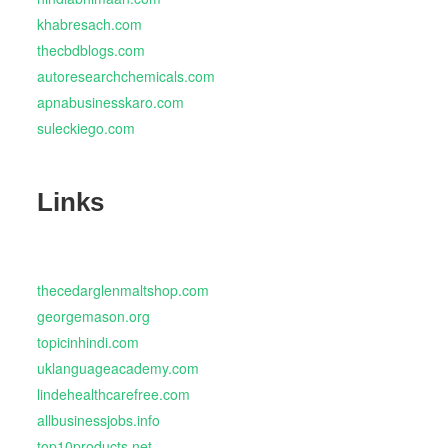
khabresach.com
thecbdblogs.com
autoresearchchemicals.com
apnabusinesskaro.com
suleckiego.com
Links
thecedarglenmaltshop.com
georgemason.org
topicinhindi.com
uklanguageacademy.com
lindehealthcarefree.com
allbusinessjobs.info
top10products.net