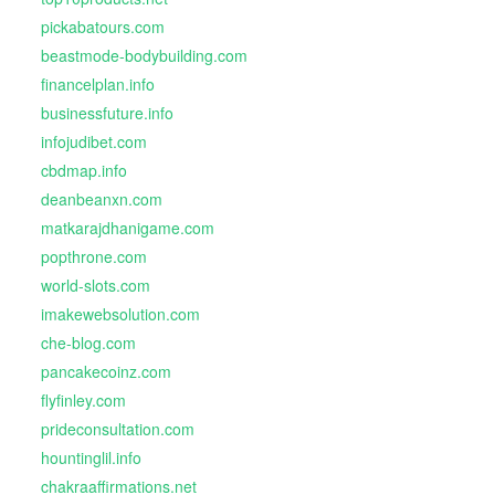
pickabatours.com
beastmode-bodybuilding.com
financelplan.info
businessfuture.info
infojudibet.com
cbdmap.info
deanbeanxn.com
matkarajdhanigame.com
popthrone.com
world-slots.com
imakewebsolution.com
che-blog.com
pancakecoinz.com
flyfinley.com
prideconsultation.com
hountinglil.info
chakraaffirmations.net