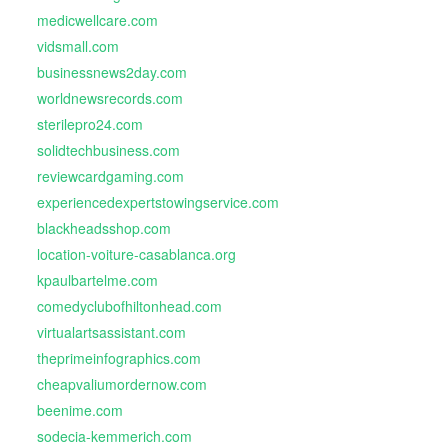
medicwellcare.com
vidsmall.com
businessnews2day.com
worldnewsrecords.com
sterilepro24.com
solidtechbusiness.com
reviewcardgaming.com
experiencedexpertstowingservice.com
blackheadsshop.com
location-voiture-casablanca.org
kpaulbartelme.com
comedyclubofhiltonhead.com
virtualartsassistant.com
theprimeinfographics.com
cheapvaliumordernow.com
beenime.com
sodecia-kemmerich.com