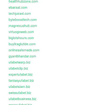
healthhubzone.com
ebaraat.com
techjuiced.com
byteboosttech.com
magnexushub.com
virtuogoweb.com
biglotshours.com
buyliraglutide.com
onlinesafemeds.com
gyanibhandar.com
ufabetwarp.biz
ufabetclip.biz
expertufabet.biz
fantasyufabet.biz
ufabetsiam.biz
swissufabet.biz
ufabetbusiness.biz
greenufabet.biz