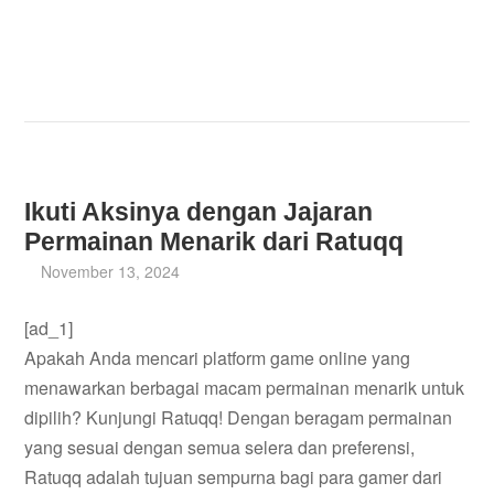
Skip
to
content
Ikuti Aksinya dengan Jajaran
Permainan Menarik dari Ratuqq
November 13, 2024
[ad_1]
Apakah Anda mencari platform game online yang
menawarkan berbagai macam permainan menarik untuk
dipilih? Kunjungi Ratuqq! Dengan beragam permainan
yang sesuai dengan semua selera dan preferensi,
Ratuqq adalah tujuan sempurna bagi para gamer dari