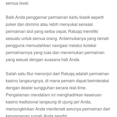
semua level.
Baik Anda penggemar permainan kartu klasik seperti
poker dan domino atau lebih menyukai sensasi
permainan slot yang serba cepat, Ratuqq memiliki
sesuatu untuk semua orang. Antarmukanya yang ramah
pengguna memudahkan navigasi melalui koleksi
permainannya yang luas dan menemukan permainan
yang sesuai dengan suasana hati Anda.
Salah satu fitur menonjol dari Ratuqq adalah permainan
kasino langsungnya, di mana pemain dapat berinteraksi
dengan dealer sungguhan secara real-time.
Pengalaman mendalam ini menghadirkan keseruan
kasino tradisional langsung di ujung jari Anda,
memungkinkan Anda menikmati serunya permainan dari
kenyamanan rumah Anda sendiri.