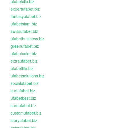
ufabetclip.biz
expertufabet.biz
fantasyufabet.biz
ufabetsiam.biz
swissufabet.biz
ufabetbusiness.biz
greenufabet.biz
ufabetcolor.biz
extraufabet.biz
ufabetlife.biz
ufabetsolutions.biz
socialufabet.biz
surfufabet.biz
ufabetbest.biz
sureufabet.biz
customufabet.biz
storyufabet.biz
epicufabet.biz