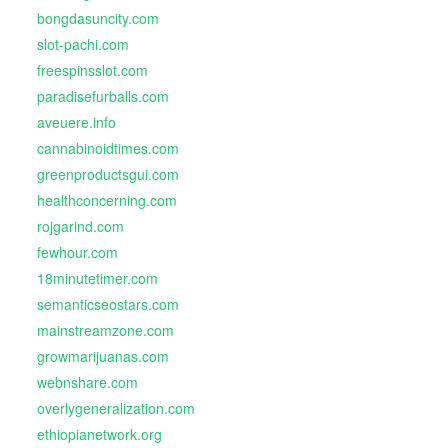
bongdasuncity.com
slot-pachi.com
freespinsslot.com
paradisefurballs.com
aveuere.info
cannabinoidtimes.com
greenproductsgui.com
healthconcerning.com
rojgarind.com
fewhour.com
18minutetimer.com
semanticseostars.com
mainstreamzone.com
growmarijuanas.com
webnshare.com
overlygeneralization.com
ethiopianetwork.org