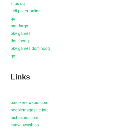
situs qq
judi poker online
qq
bandarqq
pkv games
dominoqq
pkv games dominoqq
qq
Links
baeckereiweber.com
peoplemagazine.info
techashes.com
canyouwash.co