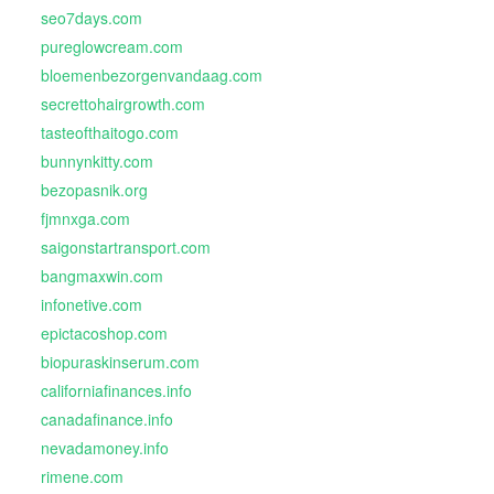
seo7days.com
pureglowcream.com
bloemenbezorgenvandaag.com
secrettohairgrowth.com
tasteofthaitogo.com
bunnynkitty.com
bezopasnik.org
fjmnxga.com
saigonstartransport.com
bangmaxwin.com
infonetive.com
epictacoshop.com
biopuraskinserum.com
californiafinances.info
canadafinance.info
nevadamoney.info
rimene.com