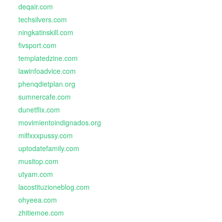
deqair.com
techsilvers.com
ningkatinskill.com
fivsport.com
templatedzine.com
lawinfoadvice.com
phenqdietplan.org
sumnercafe.com
dunetflix.com
movimientoindignados.org
milfxxxpussy.com
uptodatefamily.com
musitop.com
utyam.com
lacostituzioneblog.com
ohyeea.com
zhitiemoe.com