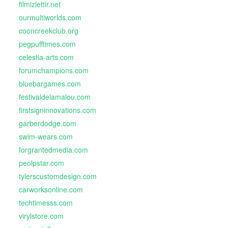
filmizlettir.net
ourmultiworlds.com
cooncreekclub.org
pegpufftimes.com
celestia-arts.com
forumchampions.com
bluebargames.com
festivaldelamalou.com
firstsigninnovations.com
garberdodge.com
swim-wears.com
forgrantedmedia.com
peolpstar.com
tylerscustomdesign.com
carworksonline.com
techtimesss.com
virylstore.com