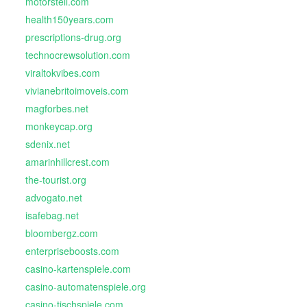
motorstell.com
health150years.com
prescriptions-drug.org
technocrewsolution.com
viraltokvibes.com
vivianebritoimoveis.com
magforbes.net
monkeycap.org
sdenix.net
amarinhillcrest.com
the-tourist.org
advogato.net
isafebag.net
bloombergz.com
enterpriseboosts.com
casino-kartenspiele.com
casino-automatenspiele.org
casino-tischspiele.com