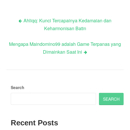
Ahliqq: Kunci Tercapainya Kedamaian dan
Post
Keharmonisan Batin
navigation
Mengapa Maindomino99 adalah Game Terpanas yang
Dimainkan Saat Ini
Search
SEARCH
Recent Posts