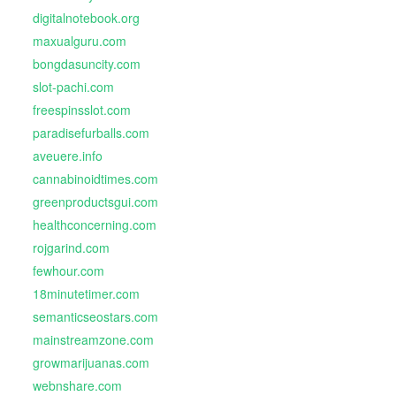
digitalnotebook.org
maxualguru.com
bongdasuncity.com
slot-pachi.com
freespinsslot.com
paradisefurballs.com
aveuere.info
cannabinoidtimes.com
greenproductsgui.com
healthconcerning.com
rojgarind.com
fewhour.com
18minutetimer.com
semanticseostars.com
mainstreamzone.com
growmarijuanas.com
webnshare.com