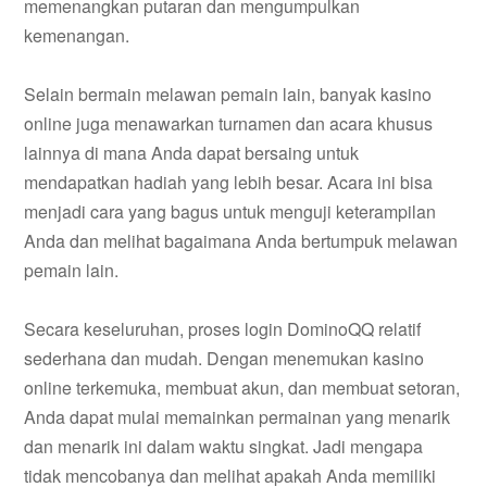
memenangkan putaran dan mengumpulkan
kemenangan.
Selain bermain melawan pemain lain, banyak kasino
online juga menawarkan turnamen dan acara khusus
lainnya di mana Anda dapat bersaing untuk
mendapatkan hadiah yang lebih besar. Acara ini bisa
menjadi cara yang bagus untuk menguji keterampilan
Anda dan melihat bagaimana Anda bertumpuk melawan
pemain lain.
Secara keseluruhan, proses login DominoQQ relatif
sederhana dan mudah. Dengan menemukan kasino
online terkemuka, membuat akun, dan membuat setoran,
Anda dapat mulai memainkan permainan yang menarik
dan menarik ini dalam waktu singkat. Jadi mengapa
tidak mencobanya dan melihat apakah Anda memiliki