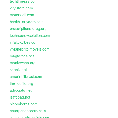
techtimesss.com
virylstore.com
motorstell.com
health150years.com
prescriptions-drug.org
technocrewsolution.com
viraltokvibes.com
vivianebritoimoveis.com
magforbes.net
monkeycap.org
sdenix.net
amarinhillcrest.com
the-tourist.org
advogato.net
isafebag.net
bloombergz.com
enterpriseboosts.com
casino-kartenspiele.com