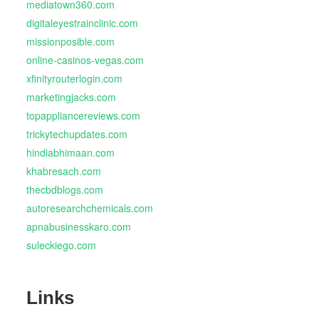
mediatown360.com
digitaleyestrainclinic.com
missionposible.com
online-casinos-vegas.com
xfinityrouterlogin.com
marketingjacks.com
topappliancereviews.com
trickytechupdates.com
hindiabhimaan.com
khabresach.com
thecbdblogs.com
autoresearchchemicals.com
apnabusinesskaro.com
suleckiego.com
Links