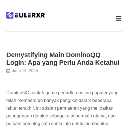
Skip
to
content
Demystifying Main DominoQQ
Login: Apa yang Perlu Anda Ketahui
June 16, 2025
DominoQQ adalah game perjudian online populer yang
telah memperoleh banyak pengikut dalam beberapa
tahun terakhir. Ini adalah permainan yang melibatkan
penggunaan domino sebagai alat bermain utama, dan
pemain bersaing satu sama lain untuk membentuk