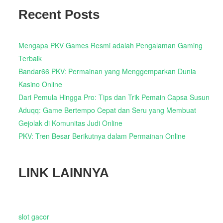
Recent Posts
Mengapa PKV Games Resmi adalah Pengalaman Gaming
Terbaik
Bandar66 PKV: Permainan yang Menggemparkan Dunia
Kasino Online
Dari Pemula Hingga Pro: Tips dan Trik Pemain Capsa Susun
Aduqq: Game Bertempo Cepat dan Seru yang Membuat
Gejolak di Komunitas Judi Online
PKV: Tren Besar Berikutnya dalam Permainan Online
LINK LAINNYA
slot gacor