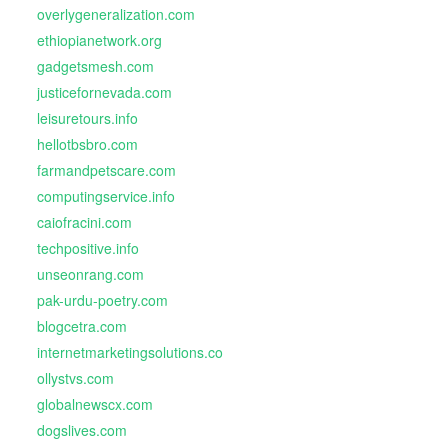
overlygeneralization.com
ethiopianetwork.org
gadgetsmesh.com
justicefornevada.com
leisuretours.info
hellotbsbro.com
farmandpetscare.com
computingservice.info
caiofracini.com
techpositive.info
unseonrang.com
pak-urdu-poetry.com
blogcetra.com
internetmarketingsolutions.co
ollystvs.com
globalnewscx.com
dogslives.com