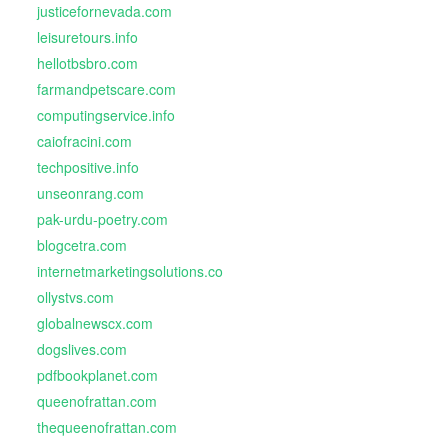
justicefornevada.com
leisuretours.info
hellotbsbro.com
farmandpetscare.com
computingservice.info
caiofracini.com
techpositive.info
unseonrang.com
pak-urdu-poetry.com
blogcetra.com
internetmarketingsolutions.co
ollystvs.com
globalnewscx.com
dogslives.com
pdfbookplanet.com
queenofrattan.com
thequeenofrattan.com