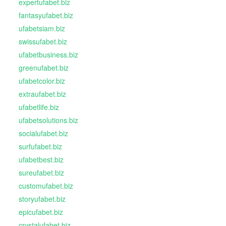
expertufabet.biz
fantasyufabet.biz
ufabetsiam.biz
swissufabet.biz
ufabetbusiness.biz
greenufabet.biz
ufabetcolor.biz
extraufabet.biz
ufabetlife.biz
ufabetsolutions.biz
socialufabet.biz
surfufabet.biz
ufabetbest.biz
sureufabet.biz
customufabet.biz
storyufabet.biz
epicufabet.biz
crystalufabet.biz