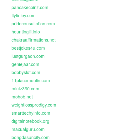
pancakecoinz.com
flyfinley.com
prideconsultation.com
hountinglil.info
chakraaffirmations.net
bestjokes4u.com
lustgurgaon.com
geniejaar.com
bobbyslot.com
11placemoulin.com
mintz360.com
mohob.net
weightlossprodigy.com
smarttechyinfo.com
digitalnotebook.org
maxualguru.com
bongdasuncity.com