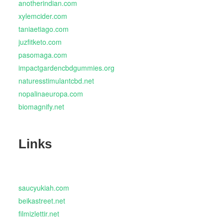
anotherindian.com
xylemcider.com
taniaetiago.com
juzfitketo.com
pasomaga.com
impactgardencbdgummies.org
naturesstimulantcbd.net
nopalinaeuropa.com
biomagnify.net
Links
saucyukiah.com
beikastreet.net
filmizlettir.net