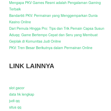
Mengapa PKV Games Resmi adalah Pengalaman Gaming
Terbaik
Bandar66 PKV: Permainan yang Menggemparkan Dunia
Kasino Online
Dari Pemula Hingga Pro: Tips dan Trik Pemain Capsa Susun
Aduqq: Game Bertempo Cepat dan Seru yang Membuat
Gejolak di Komunitas Judi Online
PKV: Tren Besar Berikutnya dalam Permainan Online
LINK LAINNYA
slot gacor
data hk lengkap
judi qq
situs qq