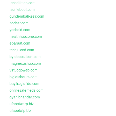
techdtimes.com
techieboot.com
gundembalikesir.com
itechar.com
yesbold.com
healthhubzone.com
ebaraat.com
techjuiced.com
byteboosttech.com
magnexushub.com
virtuogoweb.com
biglotshours.com
buyliraglutide.com
onlinesafemeds.com
gyanibhandar.com
ufabetwarp.biz
ufabetclip.biz