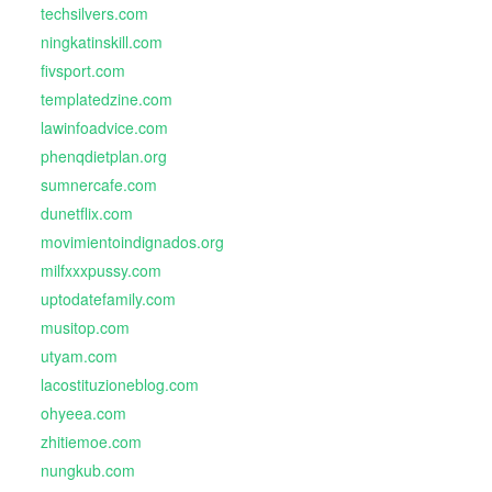
techsilvers.com
ningkatinskill.com
fivsport.com
templatedzine.com
lawinfoadvice.com
phenqdietplan.org
sumnercafe.com
dunetflix.com
movimientoindignados.org
milfxxxpussy.com
uptodatefamily.com
musitop.com
utyam.com
lacostituzioneblog.com
ohyeea.com
zhitiemoe.com
nungkub.com