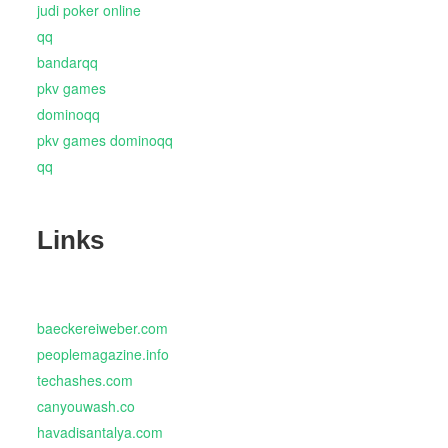
judi poker online
qq
bandarqq
pkv games
dominoqq
pkv games dominoqq
qq
Links
baeckereiweber.com
peoplemagazine.info
techashes.com
canyouwash.co
havadisantalya.com