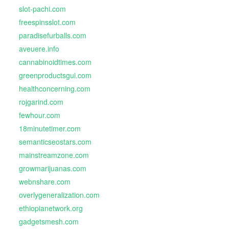
slot-pachi.com
freespinsslot.com
paradisefurballs.com
aveuere.info
cannabinoidtimes.com
greenproductsgui.com
healthconcerning.com
rojgarind.com
fewhour.com
18minutetimer.com
semanticseostars.com
mainstreamzone.com
growmarijuanas.com
webnshare.com
overlygeneralization.com
ethiopianetwork.org
gadgetsmesh.com