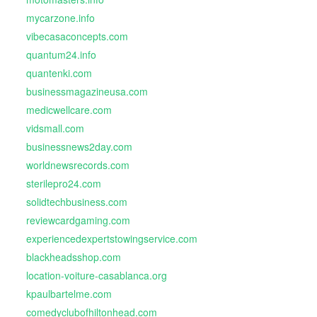
mycarzone.info
vibecasaconcepts.com
quantum24.info
quantenki.com
businessmagazineusa.com
medicwellcare.com
vidsmall.com
businessnews2day.com
worldnewsrecords.com
sterilepro24.com
solidtechbusiness.com
reviewcardgaming.com
experiencedexpertstowingservice.com
blackheadsshop.com
location-voiture-casablanca.org
kpaulbartelme.com
comedyclubofhiltonhead.com