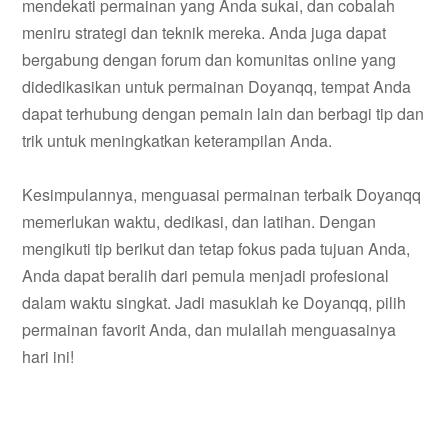
mendekati permainan yang Anda sukai, dan cobalah
meniru strategi dan teknik mereka. Anda juga dapat
bergabung dengan forum dan komunitas online yang
didedikasikan untuk permainan Doyanqq, tempat Anda
dapat terhubung dengan pemain lain dan berbagi tip dan
trik untuk meningkatkan keterampilan Anda.
Kesimpulannya, menguasai permainan terbaik Doyanqq
memerlukan waktu, dedikasi, dan latihan. Dengan
mengikuti tip berikut dan tetap fokus pada tujuan Anda,
Anda dapat beralih dari pemula menjadi profesional
dalam waktu singkat. Jadi masuklah ke Doyanqq, pilih
permainan favorit Anda, dan mulailah menguasainya
hari ini!