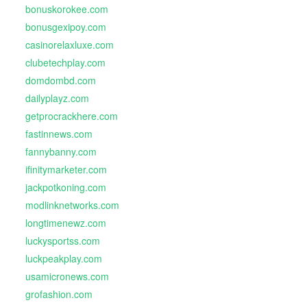
bonuskorokee.com
bonusgexipoy.com
casinorelaxluxe.com
clubetechplay.com
domdombd.com
dailyplayz.com
getprocrackhere.com
fastinnews.com
fannybanny.com
ifinitymarketer.com
jackpotkoning.com
modlinknetworks.com
longtimenewz.com
luckysportss.com
luckpeakplay.com
usamicronews.com
grofashion.com