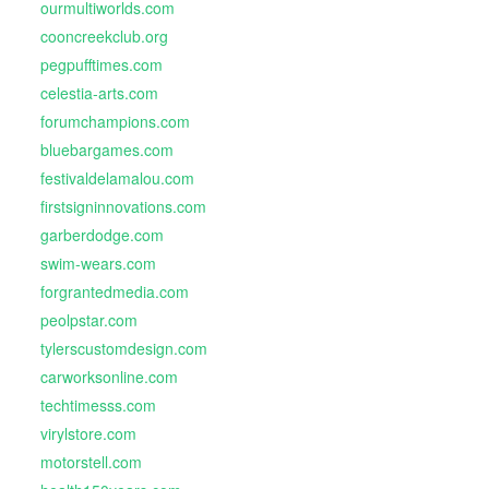
ourmultiworlds.com
cooncreekclub.org
pegpufftimes.com
celestia-arts.com
forumchampions.com
bluebargames.com
festivaldelamalou.com
firstsigninnovations.com
garberdodge.com
swim-wears.com
forgrantedmedia.com
peolpstar.com
tylerscustomdesign.com
carworksonline.com
techtimesss.com
virylstore.com
motorstell.com