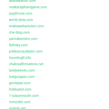
deanbeanxn.com
matkarajdhanigame.com
popthrone.com
world-slots.com
imakewebsolution.com
che-blog.com
pancakecoinz.com
flyfinley.com
prideconsultation.com
hountinglil.info
chakraaffirmations.net
bestjokes4u.com
lustgurgaon.com
geniejaar.com
bobbyslot.com
11placemoulin.com
mintz360.com
mohob.net