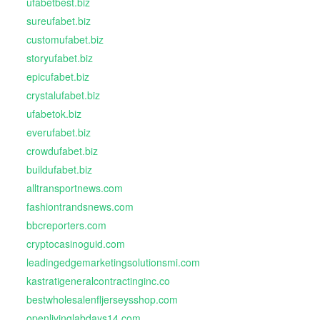
ufabetbest.biz
sureufabet.biz
customufabet.biz
storyufabet.biz
epicufabet.biz
crystalufabet.biz
ufabetok.biz
everufabet.biz
crowdufabet.biz
buildufabet.biz
alltransportnews.com
fashiontrandsnews.com
bbcreporters.com
cryptocasinoguid.com
leadingedgemarketingsolutionsmi.com
kastratigeneralcontractinginc.co
bestwholesalenfljerseysshop.com
openlivinglabdays14.com