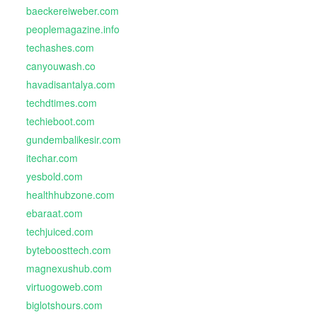
baeckereiweber.com
peoplemagazine.info
techashes.com
canyouwash.co
havadisantalya.com
techdtimes.com
techieboot.com
gundembalikesir.com
itechar.com
yesbold.com
healthhubzone.com
ebaraat.com
techjuiced.com
byteboosttech.com
magnexushub.com
virtuogoweb.com
biglotshours.com