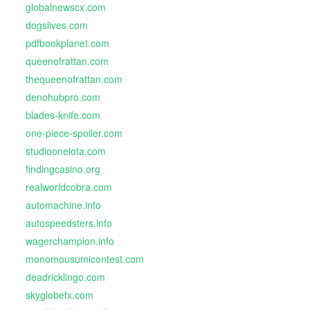
globalnewscx.com
dogslives.com
pdfbookplanet.com
queenofrattan.com
thequeenofrattan.com
denohubpro.com
blades-knife.com
one-piece-spoiler.com
studiooneiota.com
findingcasino.org
realworldcobra.com
automachine.info
autospeedsters.info
wagerchampion.info
monomousumicontest.com
deadricklingo.com
skyglobefx.com