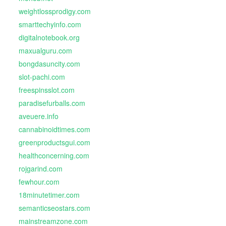
weightlossprodigy.com
smarttechyinfo.com
digitalnotebook.org
maxualguru.com
bongdasuncity.com
slot-pachi.com
freespinsslot.com
paradisefurballs.com
aveuere.info
cannabinoidtimes.com
greenproductsgui.com
healthconcerning.com
rojgarind.com
fewhour.com
18minutetimer.com
semanticseostars.com
mainstreamzone.com