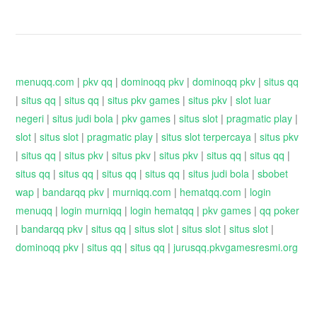
menuqq.com
|
pkv qq
|
dominoqq pkv
|
dominoqq pkv
|
situs qq
|
situs qq
|
situs qq
|
situs pkv games
|
situs pkv
|
slot luar
negeri
|
situs judi bola
|
pkv games
|
situs slot
|
pragmatic play
|
slot
|
situs slot
|
pragmatic play
|
situs slot terpercaya
|
situs pkv
|
situs qq
|
situs pkv
|
situs pkv
|
situs pkv
|
situs qq
|
situs qq
|
situs qq
|
situs qq
|
situs qq
|
situs qq
|
situs judi bola
|
sbobet
wap
|
bandarqq pkv
|
murniqq.com
|
hematqq.com
|
login
menuqq
|
login murniqq
|
login hematqq
|
pkv games
|
qq poker
|
bandarqq pkv
|
situs qq
|
situs slot
|
situs slot
|
situs slot
|
dominoqq pkv
|
situs qq
|
situs qq
|
jurusqq.pkvgamesresmi.org