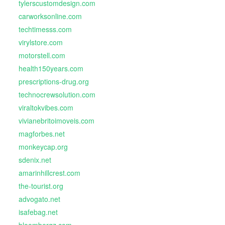
tylerscustomdesign.com
carworksonline.com
techtimesss.com
virylstore.com
motorstell.com
health150years.com
prescriptions-drug.org
technocrewsolution.com
viraltokvibes.com
vivianebritoimoveis.com
magforbes.net
monkeycap.org
sdenix.net
amarinhillcrest.com
the-tourist.org
advogato.net
isafebag.net
bloombergz.com