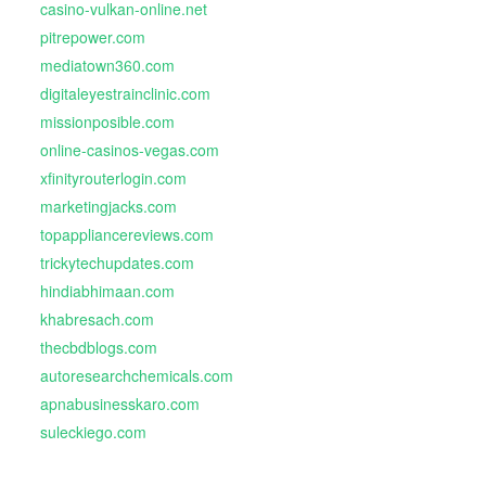
casino-vulkan-online.net
pitrepower.com
mediatown360.com
digitaleyestrainclinic.com
missionposible.com
online-casinos-vegas.com
xfinityrouterlogin.com
marketingjacks.com
topappliancereviews.com
trickytechupdates.com
hindiabhimaan.com
khabresach.com
thecbdblogs.com
autoresearchchemicals.com
apnabusinesskaro.com
suleckiego.com