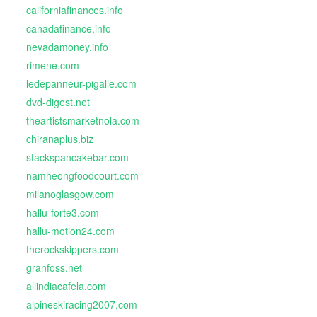
californiafinances.info
canadafinance.info
nevadamoney.info
rimene.com
ledepanneur-pigalle.com
dvd-digest.net
theartistsmarketnola.com
chiranaplus.biz
stackspancakebar.com
namheongfoodcourt.com
milanoglasgow.com
hallu-forte3.com
hallu-motion24.com
therockskippers.com
granfoss.net
allindiacafela.com
alpineskiracing2007.com