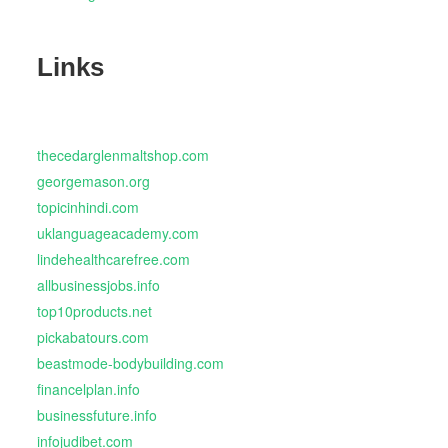
Links
thecedarglenmaltshop.com
georgemason.org
topicinhindi.com
uklanguageacademy.com
lindehealthcarefree.com
allbusinessjobs.info
top10products.net
pickabatours.com
beastmode-bodybuilding.com
financelplan.info
businessfuture.info
infojudibet.com