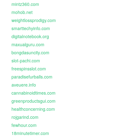
mintz360.com
mohob.net
weightlossprodigy.com
smarttechyinfo.com
digitalnotebook.org
maxualguru.com
bongdasuncity.com
slot-pachi.com
freespinsslot.com
paradisefurballs.com
aveuere.info
cannabinoidtimes.com
greenproductsgui.com
healthconcerning.com
rojgarind.com
fewhour.com
18minutetimer.com