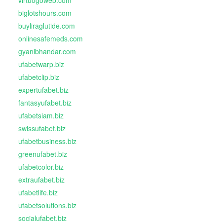
virtuogoweb.com
biglotshours.com
buyliraglutide.com
onlinesafemeds.com
gyanibhandar.com
ufabetwarp.biz
ufabetclip.biz
expertufabet.biz
fantasyufabet.biz
ufabetsiam.biz
swissufabet.biz
ufabetbusiness.biz
greenufabet.biz
ufabetcolor.biz
extraufabet.biz
ufabetlife.biz
ufabetsolutions.biz
socialufabet.biz