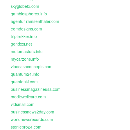
skyglobefx.com
gamblespherex.info
agentur-ramsenthaler.com
eomdesigns.com
triptrekker.info
gendxxi.net
motomasters.info
mycarzone.info
vibecasaconcepts.com
quantum24.info
quantenki.com
businessmagazineusa.com
medicwellcare.com
vidsmall.com
businessnews2day.com
worldnewsrecords.com
sterilepro24.com