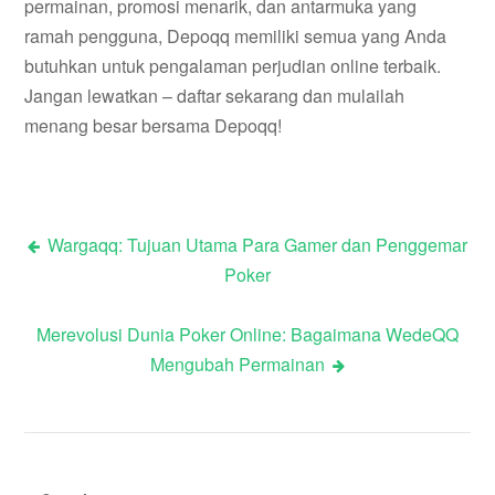
permainan, promosi menarik, dan antarmuka yang
ramah pengguna, Depoqq memiliki semua yang Anda
butuhkan untuk pengalaman perjudian online terbaik.
Jangan lewatkan – daftar sekarang dan mulailah
menang besar bersama Depoqq!
Wargaqq: Tujuan Utama Para Gamer dan Penggemar
Post
Poker
navigation
Merevolusi Dunia Poker Online: Bagaimana WedeQQ
Mengubah Permainan