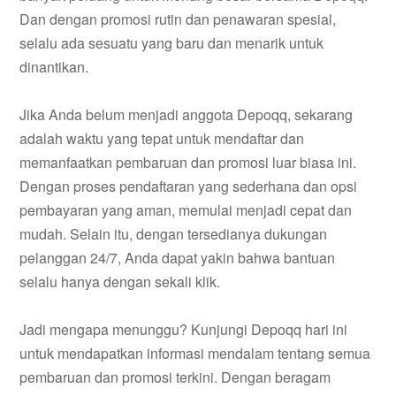
Dan dengan promosi rutin dan penawaran spesial,
selalu ada sesuatu yang baru dan menarik untuk
dinantikan.
Jika Anda belum menjadi anggota Depoqq, sekarang
adalah waktu yang tepat untuk mendaftar dan
memanfaatkan pembaruan dan promosi luar biasa ini.
Dengan proses pendaftaran yang sederhana dan opsi
pembayaran yang aman, memulai menjadi cepat dan
mudah. Selain itu, dengan tersedianya dukungan
pelanggan 24/7, Anda dapat yakin bahwa bantuan
selalu hanya dengan sekali klik.
Jadi mengapa menunggu? Kunjungi Depoqq hari ini
untuk mendapatkan informasi mendalam tentang semua
pembaruan dan promosi terkini. Dengan beragam