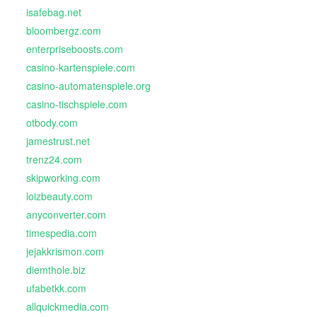
isafebag.net
bloombergz.com
enterpriseboosts.com
casino-kartenspiele.com
casino-automatenspiele.org
casino-tischspiele.com
otbody.com
jamestrust.net
trenz24.com
skipworking.com
loizbeauty.com
anyconverter.com
timespedia.com
jejakkrismon.com
diemthole.biz
ufabetkk.com
allquickmedia.com