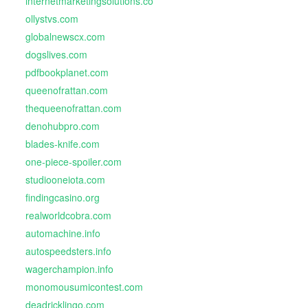
internetmarketingsolutions.co
ollystvs.com
globalnewscx.com
dogslives.com
pdfbookplanet.com
queenofrattan.com
thequeenofrattan.com
denohubpro.com
blades-knife.com
one-piece-spoiler.com
studiooneiota.com
findingcasino.org
realworldcobra.com
automachine.info
autospeedsters.info
wagerchampion.info
monomousumicontest.com
deadricklingo.com