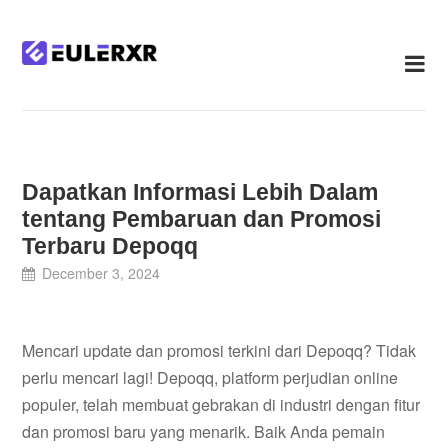
Skip
to
content
Dapatkan Informasi Lebih Dalam
tentang Pembaruan dan Promosi
Terbaru Depoqq
December 3, 2024
Mencari update dan promosi terkini dari Depoqq? Tidak
perlu mencari lagi! Depoqq, platform perjudian online
populer, telah membuat gebrakan di industri dengan fitur
dan promosi baru yang menarik. Baik Anda pemain