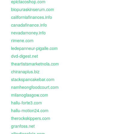
epictacoshop.com
biopuraskinserum.com
californiafinances.info
canadafinance.info
nevadamoney.info
rimene.com
ledepanneur-pigalle.com
dvd-digest.net
theartistsmarketnola.com
chiranaplus.biz
stackspancakebar.com
namheongfoodcourt.com
milanoglasgow.com
hallu-forte3.com
hallu-motion24.com
therockskippers.com
granfoss.net
allindiacafela.com