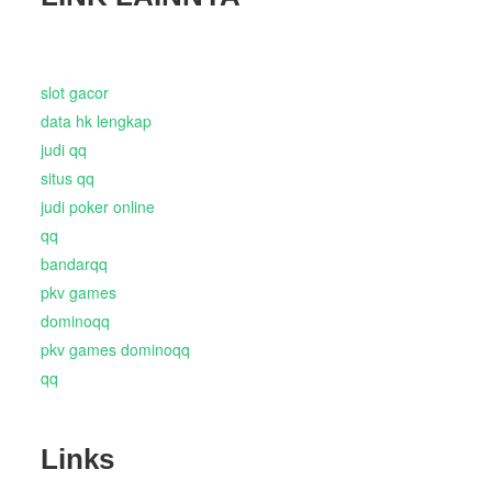
slot gacor
data hk lengkap
judi qq
situs qq
judi poker online
qq
bandarqq
pkv games
dominoqq
pkv games dominoqq
qq
Links