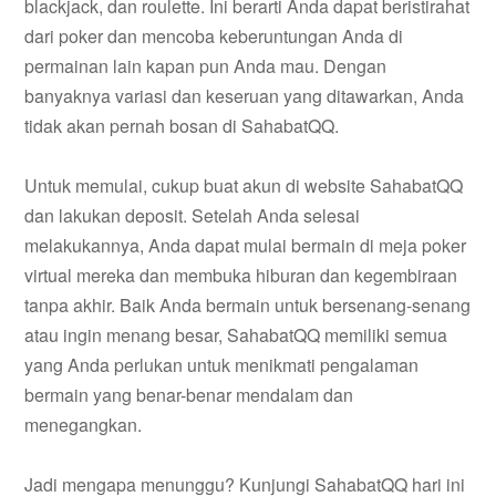
blackjack, dan roulette. Ini berarti Anda dapat beristirahat
dari poker dan mencoba keberuntungan Anda di
permainan lain kapan pun Anda mau. Dengan
banyaknya variasi dan keseruan yang ditawarkan, Anda
tidak akan pernah bosan di SahabatQQ.
Untuk memulai, cukup buat akun di website SahabatQQ
dan lakukan deposit. Setelah Anda selesai
melakukannya, Anda dapat mulai bermain di meja poker
virtual mereka dan membuka hiburan dan kegembiraan
tanpa akhir. Baik Anda bermain untuk bersenang-senang
atau ingin menang besar, SahabatQQ memiliki semua
yang Anda perlukan untuk menikmati pengalaman
bermain yang benar-benar mendalam dan
menegangkan.
Jadi mengapa menunggu? Kunjungi SahabatQQ hari ini