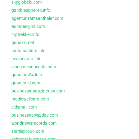
skyglobefx.com
gamblespherex.info
agentur-ramsenthaler.com
eomdesigns.com
triptrekker.info
gendxxi.net
motomasters.info
mycarzone.info
vibecasaconcepts.com
quantum24.info
quantenki.com
businessmagazineusa.com
medicwellcare.com
vidsmall.com
businessnews2day.com
worldnewsrecords.com
sterilepro24.com