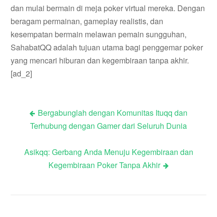
dan mulai bermain di meja poker virtual mereka. Dengan
beragam permainan, gameplay realistis, dan
kesempatan bermain melawan pemain sungguhan,
SahabatQQ adalah tujuan utama bagi penggemar poker
yang mencari hiburan dan kegembiraan tanpa akhir.
[ad_2]
Bergabunglah dengan Komunitas Ituqq dan
Post
Terhubung dengan Gamer dari Seluruh Dunia
navigation
Asikqq: Gerbang Anda Menuju Kegembiraan dan
Kegembiraan Poker Tanpa Akhir