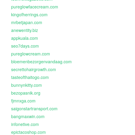
pureglowfacecream.com
kingofherrings.com
mrbetjapan.com
anewentity.biz
appkuala.com
seo7days.com
pureglowcream.com
bloemenbezorgenvandaag.com
secrettohairgrowth.com
tasteofthaitogo.com
bunnynkitty.com
bezopasnik.org
fjmnxga.com
saigonstartransport.com
bangmaxwin.com
infonetive.com
epictacoshop.com