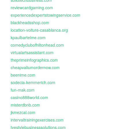
solidtechbusiness.com
reviewcardgaming.com
experiencedexpertstowingservice.com
blackheadsshop.com
location-voiture-casablanca.org
kpaulbartelme.com
comedyclubofhiltonhead.com
virtualartsassistant.com
theprimeinfographics.com
cheapvaliumordernow.com
beenime.com
sodecia-kemmerich.com
fun-mak.com
casino888world.com
misterdbnb.com
jkmezcal.com
intervaltrainingexercises.com
tyestylebusinesssolutions.com