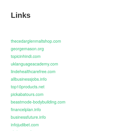
Links
thecedarglenmaltshop.com
georgemason.org
topicinhindi.com
uklanguageacademy.com
lindehealthcarefree.com
allbusinessjobs.info
top10products.net
pickabatours.com
beastmode-bodybuilding.com
financelplan.info
businessfuture.info
infojudibet.com