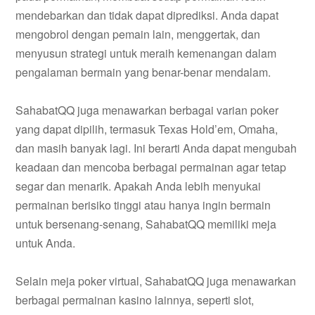
mendebarkan dan tidak dapat diprediksi. Anda dapat
mengobrol dengan pemain lain, menggertak, dan
menyusun strategi untuk meraih kemenangan dalam
pengalaman bermain yang benar-benar mendalam.
SahabatQQ juga menawarkan berbagai varian poker
yang dapat dipilih, termasuk Texas Hold’em, Omaha,
dan masih banyak lagi. Ini berarti Anda dapat mengubah
keadaan dan mencoba berbagai permainan agar tetap
segar dan menarik. Apakah Anda lebih menyukai
permainan berisiko tinggi atau hanya ingin bermain
untuk bersenang-senang, SahabatQQ memiliki meja
untuk Anda.
Selain meja poker virtual, SahabatQQ juga menawarkan
berbagai permainan kasino lainnya, seperti slot,