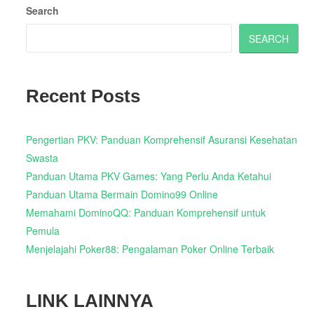
Search
SEARCH
Recent Posts
Pengertian PKV: Panduan Komprehensif Asuransi Kesehatan
Swasta
Panduan Utama PKV Games: Yang Perlu Anda Ketahui
Panduan Utama Bermain Domino99 Online
Memahami DominoQQ: Panduan Komprehensif untuk
Pemula
Menjelajahi Poker88: Pengalaman Poker Online Terbaik
LINK LAINNYA