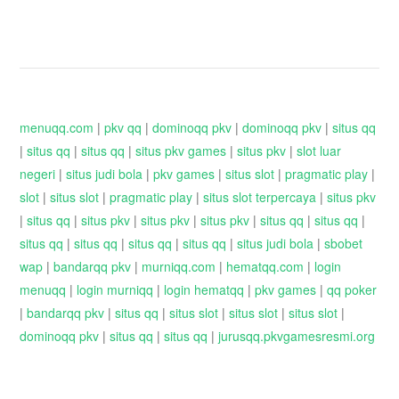
menuqq.com
|
pkv qq
|
dominoqq pkv
|
dominoqq pkv
|
situs qq
|
situs qq
|
situs qq
|
situs pkv games
|
situs pkv
|
slot luar
negeri
|
situs judi bola
|
pkv games
|
situs slot
|
pragmatic play
|
slot
|
situs slot
|
pragmatic play
|
situs slot terpercaya
|
situs pkv
|
situs qq
|
situs pkv
|
situs pkv
|
situs pkv
|
situs qq
|
situs qq
|
situs qq
|
situs qq
|
situs qq
|
situs qq
|
situs judi bola
|
sbobet
wap
|
bandarqq pkv
|
murniqq.com
|
hematqq.com
|
login
menuqq
|
login murniqq
|
login hematqq
|
pkv games
|
qq poker
|
bandarqq pkv
|
situs qq
|
situs slot
|
situs slot
|
situs slot
|
dominoqq pkv
|
situs qq
|
situs qq
|
jurusqq.pkvgamesresmi.org