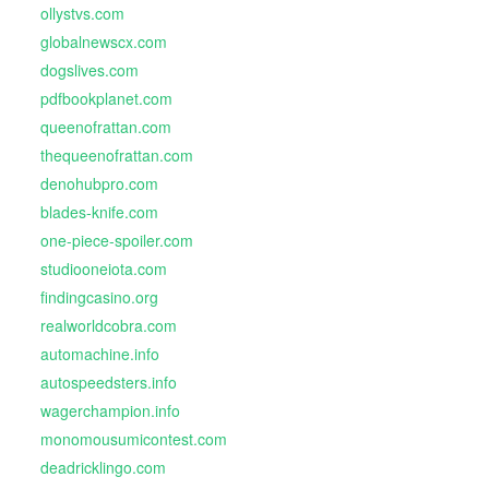
ollystvs.com
globalnewscx.com
dogslives.com
pdfbookplanet.com
queenofrattan.com
thequeenofrattan.com
denohubpro.com
blades-knife.com
one-piece-spoiler.com
studiooneiota.com
findingcasino.org
realworldcobra.com
automachine.info
autospeedsters.info
wagerchampion.info
monomousumicontest.com
deadricklingo.com