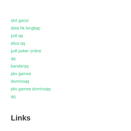
slot gacor
data hk lengkap
judi qq
situs qq
judi poker online
qq
bandarqq
pkv games
dominoqq
pkv games dominoqq
qq
Links