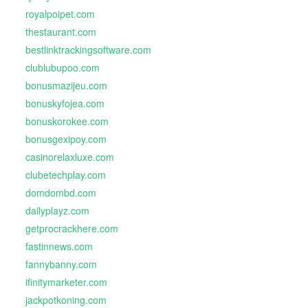
royalpoipet.com
thestaurant.com
bestlinktrackingsoftware.com
clublubupoo.com
bonusmazijeu.com
bonuskyfojea.com
bonuskorokee.com
bonusgexipoy.com
casinorelaxluxe.com
clubetechplay.com
domdombd.com
dailyplayz.com
getprocrackhere.com
fastinnews.com
fannybanny.com
ifinitymarketer.com
jackpotkoning.com