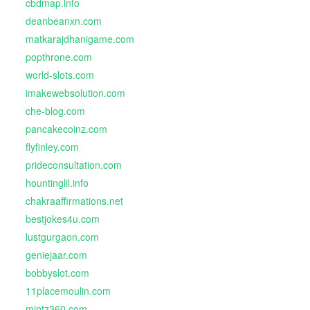
cbdmap.info
deanbeanxn.com
matkarajdhanigame.com
popthrone.com
world-slots.com
imakewebsolution.com
che-blog.com
pancakecoinz.com
flyfinley.com
prideconsultation.com
hountinglil.info
chakraaffirmations.net
bestjokes4u.com
lustgurgaon.com
geniejaar.com
bobbyslot.com
11placemoulin.com
mintz360.com