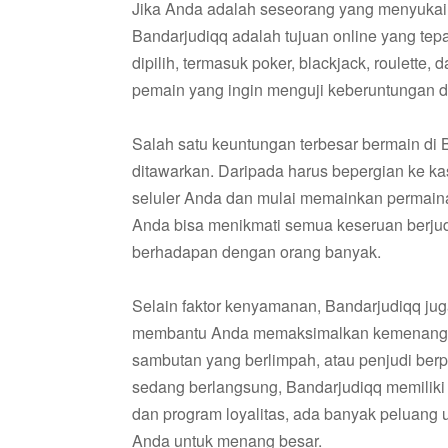
Jika Anda adalah seseorang yang menyukai
Bandarjudiqq adalah tujuan online yang te
dipilih, termasuk poker, blackjack, roulett
pemain yang ingin menguji keberuntungan d
Salah satu keuntungan terbesar bermain di
ditawarkan. Daripada harus bepergian ke ka
seluler Anda dan mulai memainkan permainan
Anda bisa menikmati semua keseruan berjudi
berhadapan dengan orang banyak.
Selain faktor kenyamanan, Bandarjudiqq j
membantu Anda memaksimalkan kemenangan
sambutan yang berlimpah, atau penjudi be
sedang berlangsung, Bandarjudiqq memiliki
dan program loyalitas, ada banyak peluang
Anda untuk menang besar.