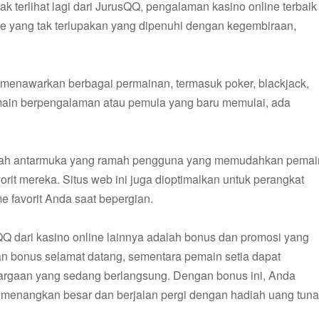
 terlihat lagi dari JurusQQ, pengalaman kasino online terbaik
 yang tak terlupakan yang dipenuhi dengan kegembiraan,
 menawarkan berbagai permainan, termasuk poker, blackjack,
emain berpengalaman atau pemula yang baru memulai, ada
dalah antarmuka yang ramah pengguna yang memudahkan pemai
t mereka. Situs web ini juga dioptimalkan untuk perangkat
e favorit Anda saat bepergian.
 dari kasino online lainnya adalah bonus dan promosi yang
n bonus selamat datang, sementara pemain setia dapat
argaan yang sedang berlangsung. Dengan bonus ini, Anda
menangkan besar dan berjalan pergi dengan hadiah uang tuna