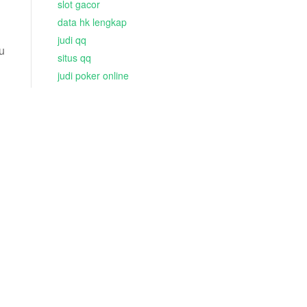
slot gacor
data hk lengkap
judi qq
u
situs qq
judi poker online
qq
bandarqq
pkv games
dominoqq
pkv games dominoqq
qq
Links
baeckereiweber.com