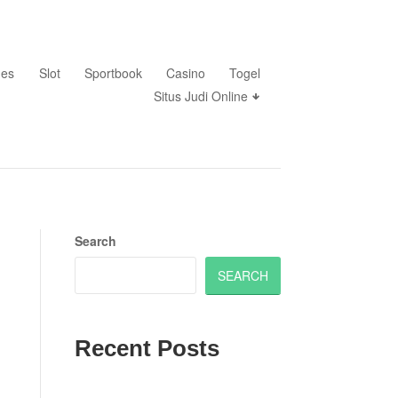
mes
Slot
Sportbook
Casino
Togel
Situs Judi Online
Search
SEARCH
Recent Posts