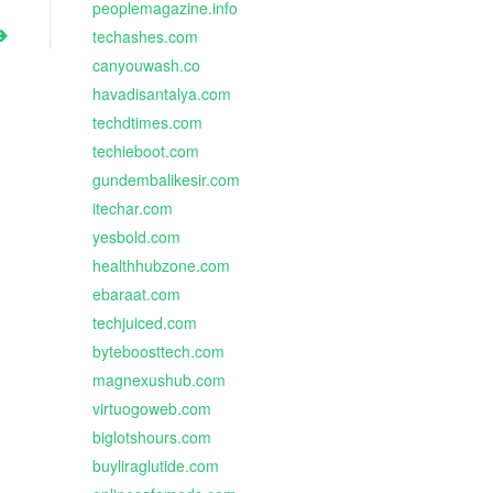
peoplemagazine.info
techashes.com
canyouwash.co
havadisantalya.com
techdtimes.com
techieboot.com
gundembalikesir.com
itechar.com
yesbold.com
healthhubzone.com
ebaraat.com
techjuiced.com
byteboosttech.com
magnexushub.com
virtuogoweb.com
biglotshours.com
buyliraglutide.com