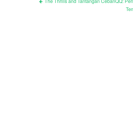
The Thrills and Tantangan CebanQQ: Per
Post
Tem
navigation