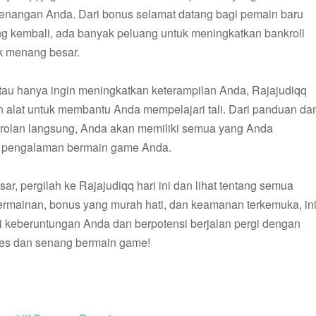
angan Anda. Dari bonus selamat datang bagi pemain baru
ng kembali, ada banyak peluang untuk meningkatkan bankroll
k menang besar.
tau hanya ingin meningkatkan keterampilan Anda, Rajajudiqq
alat untuk membantu Anda mempelajari tali. Dari panduan da
brolan langsung, Anda akan memiliki semua yang Anda
 pengalaman bermain game Anda.
r, pergilah ke Rajajudiqq hari ini dan lihat tentang semua
ermainan, bonus yang murah hati, dan keamanan terkemuka, in
 keberuntungan Anda dan berpotensi berjalan pergi dengan
ses dan senang bermain game!