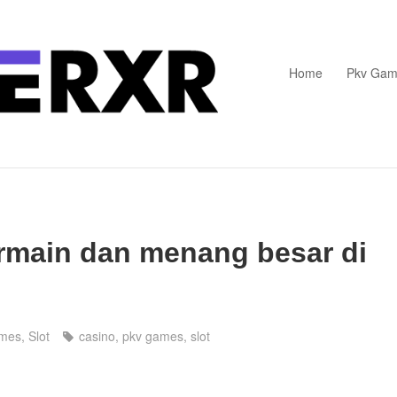
Home
Pkv Ga
rmain dan menang besar di
mes
,
Slot
casino
,
pkv games
,
slot