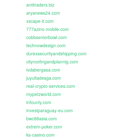
antitraders.biz
aryanews24.com
xscape-it.com
777azino-mobile.com
cobbseniorbowl.com
technowdesign.com
durexsecurityandshipping.com
cityroofingandplannig.com
ivdabergasa.com
juyultadesga.com
real-crypto-services.com
mypetzworld.com
infounty.com
investparaguay-eu.com
bwc88asia.com
extrem-poker.com
ks-casino.com