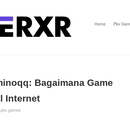
Home
Pkv Ga
minoqq: Bagaimana Game
 Internet
pkv games