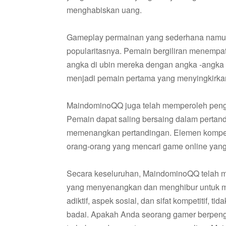
menghabiskan uang.
Gameplay permainan yang sederhana namun
popularitasnya. Pemain bergiliran menempa
angka di ubin mereka dengan angka -angka d
menjadi pemain pertama yang menyingkirka
MaindominoQQ juga telah memperoleh pengiku
Pemain dapat saling bersaing dalam pertan
memenangkan pertandingan. Elemen kompetit
orang-orang yang mencari game online yang
Secara keseluruhan, MaindominoQQ telah me
yang menyenangkan dan menghibur untuk 
adiktif, aspek sosial, dan sifat kompetitif,
badai. Apakah Anda seorang gamer berpen