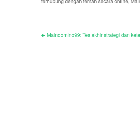
terhubung dengan teman secara online, Mai
Maindomino99: Tes akhir strategi dan ket
Post
navigation