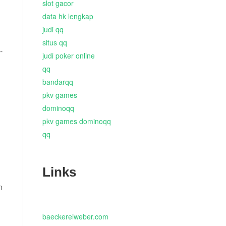
slot gacor
data hk lengkap
judi qq
situs qq
-
judi poker online
qq
bandarqq
pkv games
dominoqq
pkv games dominoqq
qq
Links
n
baeckereiweber.com