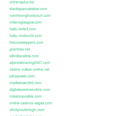
chiranaplus.biz
stackspancakebar.com
namheongfoodcourt.com
milanoglasgow.com
hallu-forte3.com
hallu-motion24.com
therockskippers.com
granfoss.net
allindiacafela.com
alpineskiracing2007.com
casino-vulkan-online.net
pitrepower.com
mediatown360.com
digitaleyestrainclinic.com
missionposible.com
online-casinos-vegas.com
xfinityrouterlogin.com