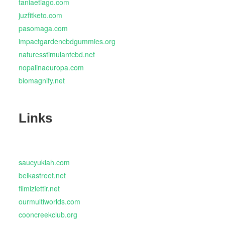
taniaetiago.com
juzfitketo.com
pasomaga.com
impactgardencbdgummies.org
naturesstimulantcbd.net
nopalinaeuropa.com
biomagnify.net
Links
saucyukiah.com
beikastreet.net
filmizlettir.net
ourmultiworlds.com
cooncreekclub.org