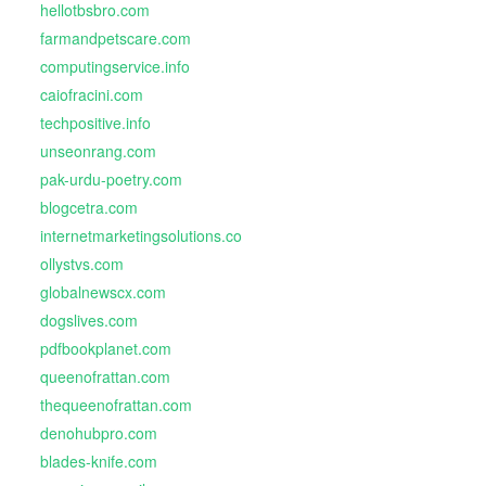
hellotbsbro.com
farmandpetscare.com
computingservice.info
caiofracini.com
techpositive.info
unseonrang.com
pak-urdu-poetry.com
blogcetra.com
internetmarketingsolutions.co
ollystvs.com
globalnewscx.com
dogslives.com
pdfbookplanet.com
queenofrattan.com
thequeenofrattan.com
denohubpro.com
blades-knife.com