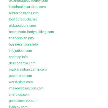
uklanguageacademy.com
lindehealthcarefree.com
allbusinessjobs.info
top10products.net
pickabatours.com
beastmode-bodybuilding.com
financelplan.info
businessfuture.info
infojudibet.com
cbdmap.info
deanbeanxn.com
matkarajdhanigame.com
popthrone.com
world-slots.com
imakewebsolution.com
che-blog.com
pancakecoinz.com
flyfinley.com