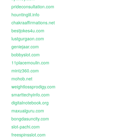
prideconsultation.com
hountinglil.info
chakraaffirmations.net
bestjokes4u.com
lustgurgaon.com
geniejaar.com
bobbyslot.com
11placemoulin.com
mintz360.com
mohob.net
weightlossprodigy.com
smarttechyinfo.com
digitalnotebook.org
maxualguru.com
bongdasuncity.com
slot-pachi.com
freespinsslot.com