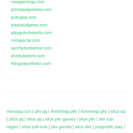
racegamings.com
primejackpotstay.com
pokugaa.com
playvaultgame.com
playgrandresorts.com
romsportal.com
sportsdocfestival.com
shestylestore.com
thingsiwontfinish.com
menuqq.com
|
pkv qq
|
dominoqq pkv
|
dominoqq pkv
|
situs qq
|
situs qq
|
situs qq
|
situs pkv games
|
situs pkv
|
slot luar
negeri
|
situs judi bola
|
pkv games
|
situs slot
|
pragmatic play
|