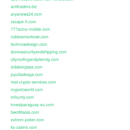
antitraders.biz
aryanews24.com
xscape-it.com
777azino-mobile.com
cobbseniorbowl.com
technowdesign.com
durexsecurityandshipping.com
cityroofingandplannig.com
ivdabergasa.com
juyultadesga.com
real-crypto-services.com
mypetzworld.com
infounty.com
investparaguay-eu.com
bwc88asia.com
extrem-poker.com
ks-casino.com