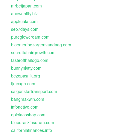
mrbetjapan.com
anewentity.biz
appkuala.com
seo7days.com
pureglowcream.com
bloemenbezorgenvandaag.com
secrettohairgrowth.com
tasteofthaitogo.com
bunnynkitty.com
bezopasnik.org
fjmnxga.com
saigonstartransport.com
bangmaxwin.com
infonetive.com
epictacoshop.com
biopuraskinserum.com
californiafinances.info