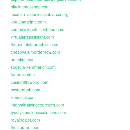
blackheadsshop.com
location-voiture-casablanca.org
kpaulbartelme.com
comedyclubofhiltonhead.com
virtualartsassistant.com
theprimeinfographics.com
cheapvaliumordernow.com
beenime.com
sodecia-kemmerich.com
fun-mak.com
casino888world.com
misterdbnb.com
jkmezcal.com
intervaltrainingexercises.com
tyestylebusinesssolutions.com
royalpoipet.com
thestaurant.com