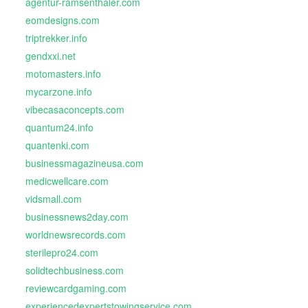
agentur-ramsenthaler.com
eomdesigns.com
triptrekker.info
gendxxi.net
motomasters.info
mycarzone.info
vibecasaconcepts.com
quantum24.info
quantenki.com
businessmagazineusa.com
medicwellcare.com
vidsmall.com
businessnews2day.com
worldnewsrecords.com
sterilepro24.com
solidtechbusiness.com
reviewcardgaming.com
experiencedexpertstowingservice.com