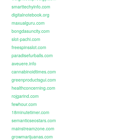
smarttechyinfo.com
digitalnotebook.org
maxualguru.com
bongdasuncity.com
slot-pachi.com
freespinsslot.com
paradisefurballs.com
aveuere.info
cannabinoidtimes.com
greenproductsgui.com
healthconcerning.com
rojgarind.com
fewhour.com
18minutetimer.com
semanticseostars.com
mainstreamzone.com
growmarijuanas.com