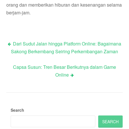
orang dan memberikan hiburan dan kesenangan selama
berjam-jam.
Dari Sudut Jalan hingga Platform Online: Bagaimana
Post
Sakong Berkembang Seiring Perkembangan Zaman
navigation
Capsa Susun: Tren Besar Berikutnya dalam Game
Online
Search
SEARCH