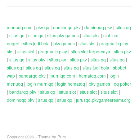
menuqq.com
|
pkv qq
|
dominoqq pkv
|
dominoqq pkv
|
situs qq
|
situs qq
|
situs qq
|
situs pkv games
|
situs pkv
|
slot luar
negeri
|
situs judi bola
|
pkv games
|
situs slot
|
pragmatic play
|
slot
|
situs slot
|
pragmatic play
|
situs slot terpercaya
|
situs pkv
|
situs qq
|
situs pkv
|
situs pkv
|
situs pkv
|
situs qq
|
situs qq
|
situs qq
|
situs qq
|
situs qq
|
situs qq
|
situs judi bola
|
sbobet
wap
|
bandarqq pkv
|
murniqq.com
|
hematqq.com
|
login
menuqq
|
login murniqq
|
login hematqq
|
pkv games
|
qq poker
|
bandarqq pkv
|
situs qq
|
situs slot
|
situs slot
|
situs slot
|
dominoqq pkv
|
situs qq
|
situs qq
|
jurusqq.pkvgamesresmi.org
Copyright 2026
Theme by
Puro